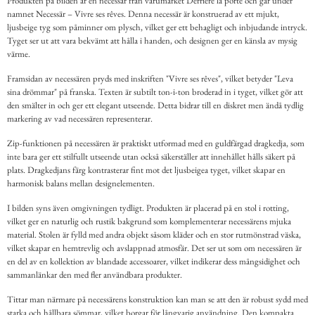
Produkten på bilden är en necessär från varumärket Derriére la porte och går under
namnet Necessär – Vivre ses rêves. Denna necessär är konstruerad av ett mjukt,
ljusbeige tyg som påminner om plysch, vilket ger ett behagligt och inbjudande intryck.
Tyget ser ut att vara bekvämt att hålla i handen, och designen ger en känsla av mysig
värme.
Framsidan av necessären pryds med inskriften "Vivre ses rêves", vilket betyder "Leva
sina drömmar" på franska. Texten är subtilt ton-i-ton broderad in i tyget, vilket gör att
den smälter in och ger ett elegant utseende. Detta bidrar till en diskret men ändå tydlig
markering av vad necessären representerar.
Zip-funktionen på necessären är praktiskt utformad med en guldfärgad dragkedja, som
inte bara ger ett stilfullt utseende utan också säkerställer att innehållet hålls säkert på
plats. Dragkedjans färg kontrasterar fint mot det ljusbeigea tyget, vilket skapar en
harmonisk balans mellan designelementen.
I bilden syns även omgivningen tydligt. Produkten är placerad på en stol i rotting,
vilket ger en naturlig och rustik bakgrund som komplementerar necessärens mjuka
material. Stolen är fylld med andra objekt såsom kläder och en stor rutmönstrad väska,
vilket skapar en hemtrevlig och avslappnad atmosfär. Det ser ut som om necessären är
en del av en kollektion av blandade accessoarer, vilket indikerar dess mångsidighet och
sammanlänkar den med fler användbara produkter.
Tittar man närmare på necessärens konstruktion kan man se att den är robust sydd med
starka och hållbara sömmar, vilket borgar för långvarig användning. Den kompakta