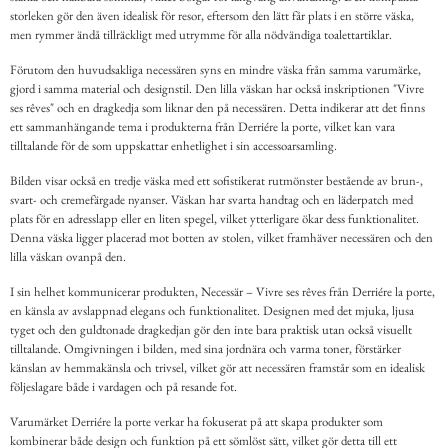
storleken gör den även idealisk för resor, eftersom den lätt får plats i en större väska,
men rymmer ändå tillräckligt med utrymme för alla nödvändiga toalettartiklar.
Förutom den huvudsakliga necessären syns en mindre väska från samma varumärke,
gjord i samma material och designstil. Den lilla väskan har också inskriptionen "Vivre
ses rêves" och en dragkedja som liknar den på necessären. Detta indikerar att det finns
ett sammanhängande tema i produkterna från Derriére la porte, vilket kan vara
tilltalande för de som uppskattar enhetlighet i sin accessoarsamling.
Bilden visar också en tredje väska med ett sofistikerat rutmönster bestående av brun-,
svart- och cremefärgade nyanser. Väskan har svarta handtag och en läderpatch med
plats för en adresslapp eller en liten spegel, vilket ytterligare ökar dess funktionalitet.
Denna väska ligger placerad mot botten av stolen, vilket framhäver necessären och den
lilla väskan ovanpå den.
I sin helhet kommunicerar produkten, Necessär – Vivre ses rêves från Derriére la porte,
en känsla av avslappnad elegans och funktionalitet. Designen med det mjuka, ljusa
tyget och den guldtonade dragkedjan gör den inte bara praktisk utan också visuellt
tilltalande. Omgivningen i bilden, med sina jordnära och varma toner, förstärker
känslan av hemmakänsla och trivsel, vilket gör att necessären framstår som en idealisk
följeslagare både i vardagen och på resande fot.
Varumärket Derriére la porte verkar ha fokuserat på att skapa produkter som
kombinerar både design och funktion på ett sömlöst sätt, vilket gör detta till ett