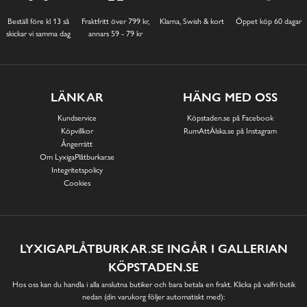
Beställ före kl 13 så
Fraktfritt över 799 kr,
Klarna, Swish & kort
Öppet köp 60 dagar
skickar vi samma dag
annars 59 - 79 kr
LÄNKAR
HÄNG MED OSS
Kundservice
Köpstaden.se på Facebook
Köpvillkor
RumAttÄlska.se på Instagram
Ångerrätt
Om LyxigaPlåtburkar.se
Integritetspolicy
Cookies
LYXIGAPLÅTBURKAR.SE INGÅR I GALLERIAN
KÖPSTADEN.SE
Hos oss kan du handla i alla anslutna butiker och bara betala en frakt. Klicka på valfri butik
nedan (din varukorg följer automatiskt med):