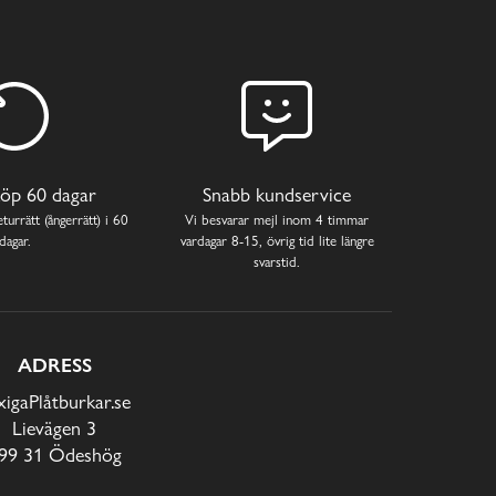
öp 60 dagar
Snabb kundservice
turrätt (ångerrätt) i 60
Vi besvarar mejl inom 4 timmar
dagar.
vardagar 8-15, övrig tid lite längre
svarstid.
ADRESS
xigaPlåtburkar.se
Lievägen 3
99 31 Ödeshög