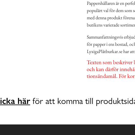
Pappershållaren är en perfe
populärt val för dem som sö
med denna produkt förena es
butikens varierade sortime
Sammanfattningsvis erbjude
för papper i ens bostad, oc
LyxigaPlåtburkar.se har att
icka här
för att komma till produktsid