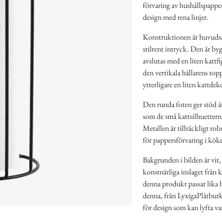
förvaring av hushållspapper
design med rena linjer.
Konstruktionen är huvudsak
stilrent intryck. Den är byg
avslutas med en liten kattf
den vertikala hållarens top
ytterligare en liten kattdek
Den runda foten ger stöd å
som de små kattsilhuetterna 
Metallen är tillräckligt ro
för pappersförvaring i köke
Bakgrunden i bilden är vit,
konstnärliga inslaget från
denna produkt passar lika 
denna, från LyxigaPlåtburk
för design som kan lyfta v