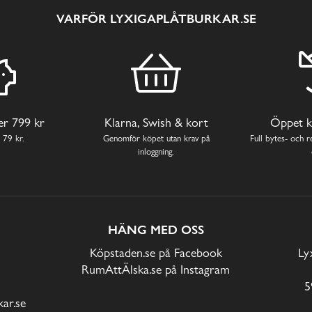
VARFÖR LYXIGAPLÅTBURKAR.SE
ver 799 kr
Klarna, Swish & kort
Öppet k
 79 kr.
Genomför köpet utan krav på
Full bytes- och re
inloggning.
HÄNG MED OSS
Köpstaden.se på Facebook
Ly
RumAttÄlska.se på Instagram
5
ar.se