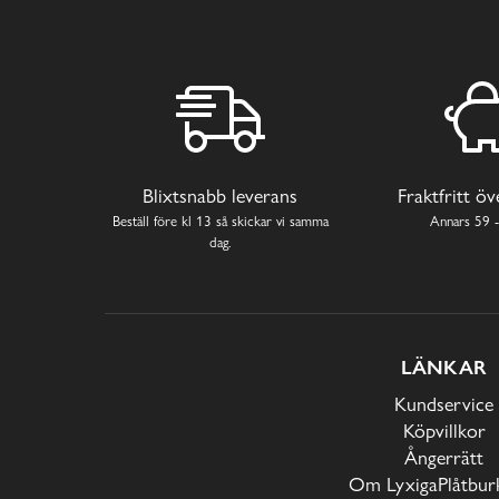
Blixtsnabb leverans
Fraktfritt ö
Beställ före kl 13 så skickar vi samma
Annars 59 -
dag.
LÄNKAR
Kundservice
Köpvillkor
Ångerrätt
Om LyxigaPlåtburk