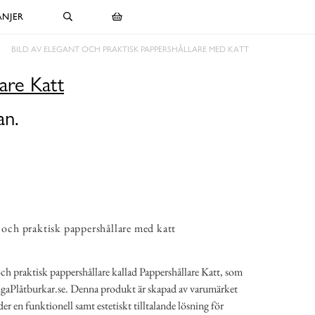
NJER
BILD AV ELEGANT OCH PRAKTISK PAPPERSHÅLLARE MED KATT
are Katt
an.
t och praktisk pappershållare med katt
 och praktisk pappershållare kallad Pappershållare Katt, som
xigaPlåtburkar.se. Denna produkt är skapad av varumärket
er en funktionell samt estetiskt tilltalande lösning för