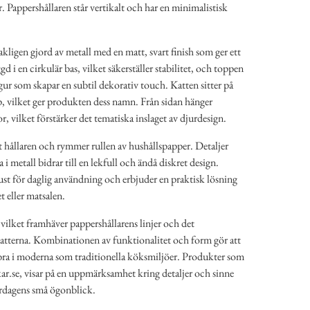
. Pappershållaren står vertikalt och har en minimalistisk
ligen gjord av metall med en matt, svart finish som ger ett
gd i en cirkulär bas, vilket säkerställer stabilitet, och toppen
igur som skapar en subtil dekorativ touch. Katten sitter på
p, vilket ger produkten dess namn. Från sidan hänger
or, vilket förstärker det tematiska inslaget av djurdesign.
t hållaren och rymmer rullen av hushållspapper. Detaljer
i metall bidrar till en lekfull och ändå diskret design.
bust för daglig användning och erbjuder en praktisk lösning
t eller matsalen.
 vilket framhäver pappershållarens linjer och det
 katterna. Kombinationen av funktionalitet och form gör att
bra i moderna som traditionella köksmiljöer. Produkter som
ar.se, visar på en uppmärksamhet kring detaljer och sinne
ardagens små ögonblick.