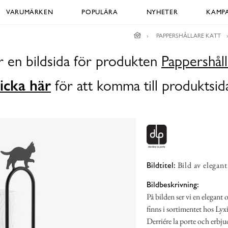
VARUMÄRKEN
POPULÄRA
NYHETER
KAMPA
PAPPERSHÅLLARE KATT
r en bildsida för produkten
Pappershåll
icka här
för att komma till produktsid
Bild av elegan
Bildtitel:
Bildbeskrivning:
På bilden ser vi en elegant
finns i sortimentet hos Ly
Derriére la porte och erbjud