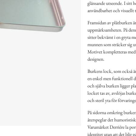
glänsande utseende. I sitt
användbarhet och visuellt t
Framsidan av plåtburken ä
uppmärksamheten. På denna
sitter bekvämt i en gryta 
munnen som sträcker sig ut 
Motivet kompletteras med e
designen.
Burkens lock, som också är
en enkel men funktionell d
och själva burken ligger pl
locket tas av, avslöjas burke
och steril yta för förvari
På sidorna omkring burken
återspeglar det humoristis
Varumärket Derriére la port
identitet utan att det blir 