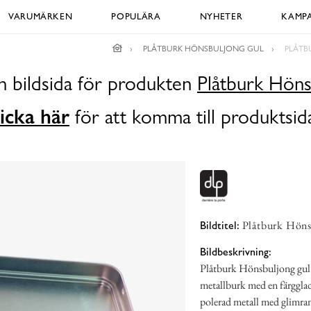
VARUMÄRKEN
POPULÄRA
NYHETER
KAMPA
PLÅTBURK HÖNSBULJONG GUL
PLÅTB
n bildsida för produkten
Plåtburk Höns
icka här
för att komma till produktsid
Plåtburk Hönsb
Bildtitel:
Bildbeskrivning:
Plåtburk Hönsbuljong gul f
metallburk med en färgglad
polerad metall med glimrand