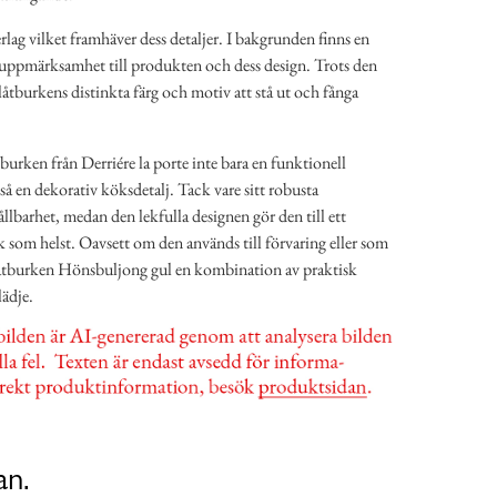
erlag vilket framhäver dess detaljer. I bakgrunden finns en
ll uppmärksamhet till produkten och dess design. Trots den
åtburkens distinkta färg och motiv att stå ut och fånga
urken från Derriére la porte inte bara en funktionell
å en dekorativ köksdetalj. Tack vare sitt robusta
ållbarhet, medan den lekfulla designen gör den till ett
kök som helst. Oavsett om den används till förvaring eller som
låtburken Hönsbuljong gul en kombination av praktisk
ädje.
an.