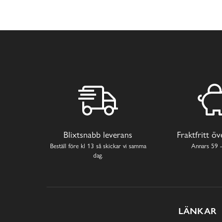
Blixtsnabb leverans
Fraktfritt ö
Beställ före kl 13 så skickar vi samma
Annars 59 -
dag.
LÄNKAR