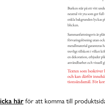
Burken står på ett vitt und
neutral vit yta som ger fu
enkla bakgrunden lyckas pl
blicken.
Sammanfattningsvis är plåtb
förvaringslösning utan ocks
metallmaterial garanteras h
trevligt tillskott i vilket 
en dekoration, erbjuder p
användbarhet och visuell gl
icka här
för att komma till produktsid