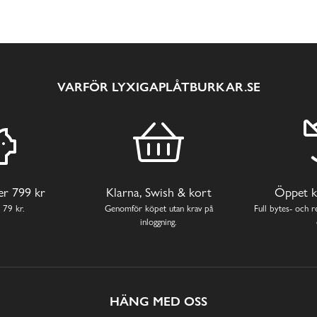
VARFÖR LYXIGAPLÅTBURKAR.SE
ver 799 kr
Klarna, Swish & kort
Öppet k
 79 kr.
Genomför köpet utan krav på
Full bytes- och re
inloggning.
HÄNG MED OSS