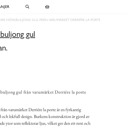
NJER
URK HÖNSBULJONG GUL FRÅN VARUMÄRKET DERRIÉRE LA PORTE
buljong gul
an.
uljong gul från varumärket Derriére la porte
rån varumärket Derriére la porte är en fyrkantig
 och lekfull design. Burkens konstruktion är gjord av
e ytor som reflekterar ljus, vilket ger den ett rent och