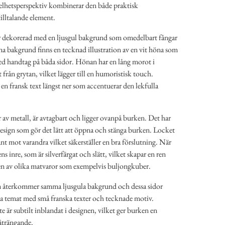
 helhetsperspektiv kombinerar den både praktisk
illtalande element.
r dekorerad med en ljusgul bakgrund som omedelbart fångar
 bakgrund finns en tecknad illustration av en vit höna som
med handtag på båda sidor. Hönan har en lång morot i
från grytan, vilket lägger till en humoristisk touch.
n fransk text längst ner som accentuerar den lekfulla
 av metall, är avtagbart och ligger ovanpå burken. Det har
esign som gör det lätt att öppna och stänga burken. Locket
ant mot varandra vilket säkerställer en bra förslutning. När
ns inre, som är silverfärgat och slätt, vilket skapar en ren
ngen av olika matvaror som exempelvis buljongkuber.
 återkommer samma ljusgula bakgrund och dessa sidor
ka temat med små franska texter och tecknade motiv.
e är subtilt inblandat i designen, vilket ger burken en
påträngande.