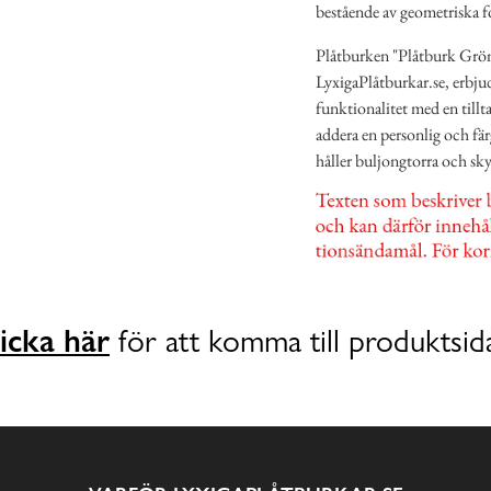
bestående av geometriska f
Plåtburken "Plåtburk Gröns
LyxigaPlåtburkar.se, erbju
funktionalitet med en tillt
addera en personlig och fä
håller buljongtorra och sk
icka här
för att komma till produktsid