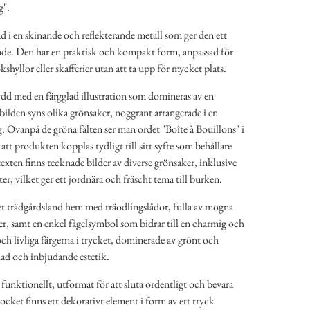
g".
d i en skinande och reflekterande metall som ger den ett
eende. Den har en praktisk och kompakt form, anpassad för
ökshyllor eller skafferier utan att ta upp för mycket plats.
dd med en färgglad illustration som domineras av en
ilden syns olika grönsaker, noggrant arrangerade i en
ng. Ovanpå de gröna fälten ser man ordet "Boîte à Bouillons" i
 att produkten kopplas tydligt till sitt syfte som behållare
exten finns tecknade bilder av diverse grönsaker, inklusive
, vilket ger ett jordnära och fräscht tema till burken.
itet trädgårdsland hem med träodlingslådor, fulla av mogna
er, samt en enkel fågelsymbol som bidrar till en charmig och
och livliga färgerna i trycket, dominerade av grönt och
lad och inbjudande estetik.
funktionellt, utformat för att sluta ordentligt och bevara
ocket finns ett dekorativt element i form av ett tryck