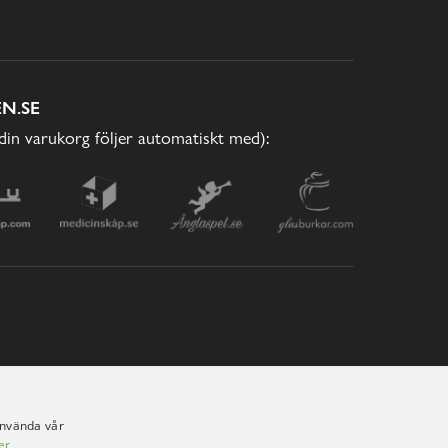
N.SE
(din varukorg följer automatiskt med):
använda vår
er