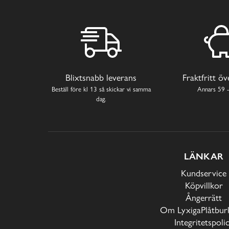
Blixtsnabb leverans
Fraktfritt ö
Beställ före kl 13 så skickar vi samma
Annars 59 -
dag.
LÄNKAR
Kundservice
Köpvillkor
Ångerrätt
Om LyxigaPlåtburk
Integritetspoli