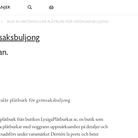
NJER
BILD AV REKTANGULÄR PLÅTBURK FÖR GRÖNSAKSBULJONG
saksbuljong
an.
gulär plåtburk för grönsaksbuljong
r plåtburk från butiken LyxigaPlåtburkar.se, en butik som
siva plåtburkar med noggrann uppmärksamhet på detaljer och
adsförs under varumärket Derriére la porte och heter