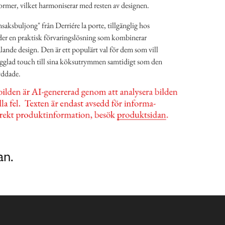
ormer, vilket harmoniserar med resten av designen.
aksbuljong" från Derriére la porte, tillgänglig hos
der en praktisk förvaringslösning som kombinerar
alande design. Den är ett populärt val för dem som vill
rgglad touch till sina köksutrymmen samtidigt som den
yddade.
an.