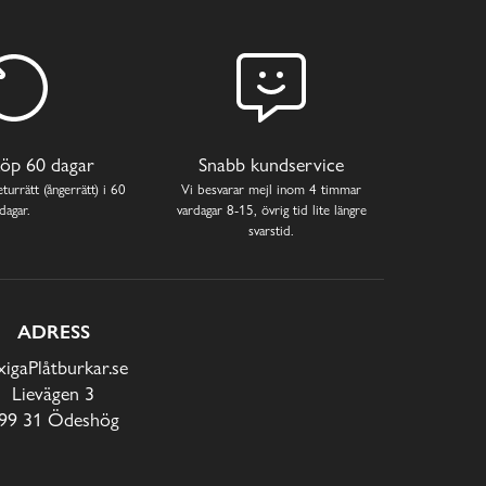
öp 60 dagar
Snabb kundservice
turrätt (ångerrätt) i 60
Vi besvarar mejl inom 4 timmar
dagar.
vardagar 8-15, övrig tid lite längre
svarstid.
ADRESS
xigaPlåtburkar.se
Lievägen 3
99 31 Ödeshög