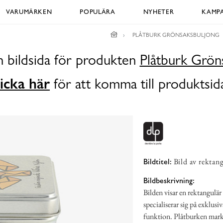
VARUMÄRKEN
POPULÄRA
NYHETER
KAMPA
PLÅTBURK GRÖNSAKSBULJONG
n bildsida för produkten
Plåtburk Grön
icka här
för att komma till produktsid
Bild av rektan
Bildtitel:
Bildbeskrivning:
Bilden visar en rektangulä
specialiserar sig på exklu
funktion. Plåtburken markn