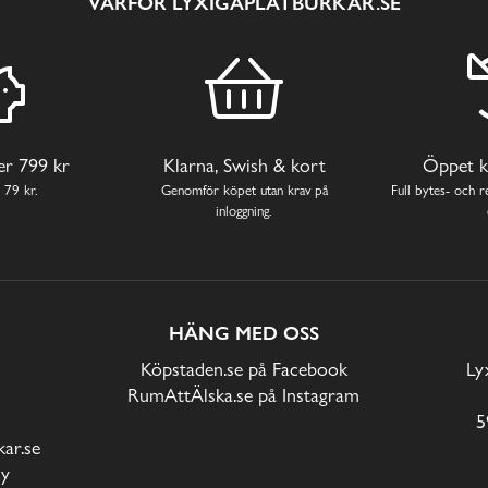
VARFÖR LYXIGAPLÅTBURKAR.SE
ver 799 kr
Klarna, Swish & kort
Öppet k
 79 kr.
Genomför köpet utan krav på
Full bytes- och re
inloggning.
HÄNG MED OSS
Köpstaden.se på Facebook
Ly
RumAttÄlska.se på Instagram
5
ar.se
cy