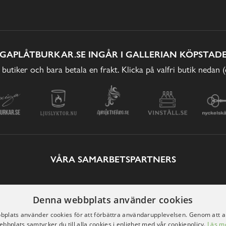
IGAPLÅTBURKAR.SE INGÅR I GALLERIAN KÖPSTADE
 butiker och bara betala en frakt. Klicka på valfri butik nedan 
VÅRA SAMARBETSPARTNERS
Denna webbplats använder cookies
plats använder cookies för att förbättra användarupplevelsen. Genom att 
ebbplats samtycker du till alla cookies i enlighet med vår cookiepolicy.
Läs m