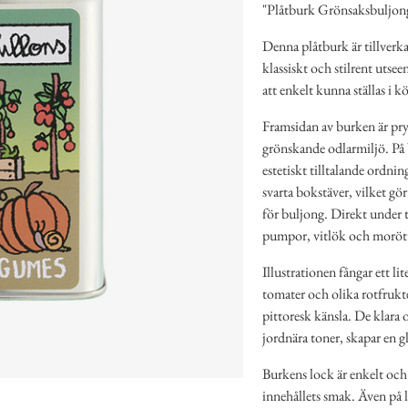
"Plåtburk Grönsaksbuljon
Denna plåtburk är tillverka
klassiskt och stilrent uts
att enkelt kunna ställas i k
Framsidan av burken är pry
grönskande odlarmiljö. På b
estetiskt tilltalande ordni
svarta bokstäver, vilket gör
för buljong. Direkt under t
pumpor, vitlök och morötter
Illustrationen fångar ett l
tomater och olika rotfrukt
pittoresk känsla. De klara 
jordnära toner, skapar en g
Burkens lock är enkelt och 
innehållets smak. Även på l