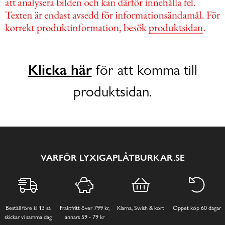
Klicka här
för att komma till
produktsidan.
VARFÖR LYXIGAPLÅTBURKAR.SE
Beställ före kl 13 så
Fraktfritt över 799 kr,
Klarna, Swish & kort
Öppet köp 60 dagar
skickar vi samma dag
annars 59 - 79 kr