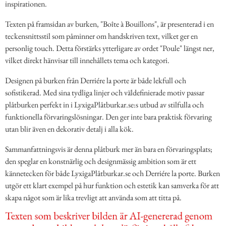
inspirationen.
Texten på framsidan av burken, "Boîte à Bouillons", är presenterad i en
teckensnittsstil som påminner om handskriven text, vilket ger en
personlig touch. Detta förstärks ytterligare av ordet "Poule" längst ner,
vilket direkt hänvisar till innehållets tema och kategori.
Designen på burken från Derriére la porte är både lekfull och
sofistikerad. Med sina tydliga linjer och väldefinierade motiv passar
plåtburken perfekt in i LyxigaPlåtburkar.se:s utbud av stilfulla och
funktionella förvaringslösningar. Den ger inte bara praktisk förvaring
utan blir även en dekorativ detalj i alla kök.
Sammanfattningsvis är denna plåtburk mer än bara en förvaringsplats;
den speglar en konstnärlig och designmässig ambition som är ett
kännetecken för både LyxigaPlåtburkar.se och Derriére la porte. Burken
utgör ett klart exempel på hur funktion och estetik kan samverka för att
skapa något som är lika trevligt att använda som att titta på.