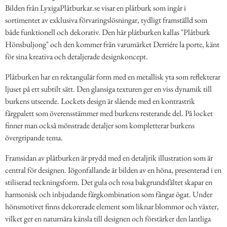
Bilden från LyxigaPlåtburkar.se visar en plåtburk som ingår i
sortimentet av exklusiva förvaringslösningar, tydligt framställd som
både funktionell och dekorativ. Den här plåtburken kallas "Plåtburk
Hönsbuljong" och den kommer från varumärket Derriére la porte, känt
för sina kreativa och detaljerade designkoncept.
Plåtburken har en rektangulär form med en metallisk yta som reflekterar
ljuset på ett subtilt sätt. Den glansiga texturen ger en viss dynamik till
burkens utseende. Lockets design är slående med en kontrastrik
färgpalett som överensstämmer med burkens resterande del. På locket
finner man också mönstrade detaljer som kompletterar burkens
övergripande tema.
Framsidan av plåtburken är prydd med en detaljrik illustration som är
central för designen. Iögonfallande är bilden av en höna, presenterad i en
stiliserad teckningsform. Det gula och rosa bakgrundsfältet skapar en
harmonisk och inbjudande färgkombination som fångar ögat. Under
hönsmotivet finns dekorerade element som liknar blommor och växter,
vilket ger en naturnära känsla till designen och förstärker den lantliga