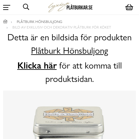
PLÅTBURK HÖNSBULJONG
BILD AV EXKLUSIV OCH DEKORATIV PLÅTBURK FÖR KÖKET
Detta är en bildsida för produkten
Plåtburk Hönsbuljong
Klicka här
för att komma till
produktsidan.