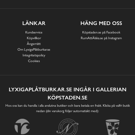
LÄNKAR
HÄNG MED OSS
Kundservice
Köpstaden.se på Facebook
Köpvillkor
RumAttÄlska.se på Instagram
Ångerrätt
Om LyxigaPlåtburkar.se
Integritetspolicy
Cookies
LYXIGAPLÅTBURKAR.SE INGÅR I GALLERIAN
KÖPSTADEN.SE
Hos oss kan du handla i alla anslutna butiker och bara betala en frakt. Klicka på valfri butik
nedan (din varukorg följer automatiskt med):