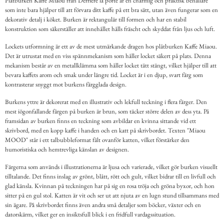
Plåtburken Kaffe Miaou från Derriére la porte är en charmig och praktisk behållare
som inte bara hjälper till att förvara ditt kaffe på ett bra sätt, utan även fungerar som en
dekorativ detalj i köket. Burken är rektangulär till formen och har en stabil
konstruktion som säkerställer att innehållet hålls fräscht och skyddat från ljus och luft.
Lockets utformning är ett av de mest utmärkande dragen hos plåtburken Kaffe Miaou.
Det är utrustat med en viss spännmekanism som håller locket säkert på plats. Denna
mekanism består av en metallklämma som håller locket tätt stängt, vilket hjälper till att
bevara kaffets arom och smak under längre tid. Locket är i en djup, svart färg som
kontrasterar snyggt mot burkens färgglada design.
Burkens yttre är dekorerat med en illustrativ och lekfull teckning i flera färger. Den
mest iögonfallande färgen på burken är brun, som täcker större delen av dess yta. På
framsidan av burken finns en teckning som avbildar en kvinna sittande vid ett
skrivbord, med en kopp kaffe i handen och en katt på skrivbordet. Texten "Miaou
MOOD" står i ett talbubbleformat fält ovanför katten, vilket förstärker den
humoristiska och hemtrevliga känslan av designen.
Färgerna som används i illustrationerna är ljusa och varierade, vilket gör burken visuellt
tilltalande. Det finns inslag av grönt, blått, rött och gult, vilket bidrar till en livfull och
glad känsla. Kvinnan på teckningen har på sig en rosa tröja och gröna byxor, och hon
sitter på en gul stol. Katten är vit och ser ut att njuta av en lugn stund tillsammans med
sin ägare. På skrivbordet finns även andra små detaljer som böcker, växter och en
datorskärm, vilket ger en insiktsfull blick i en fridfull vardagssituation.