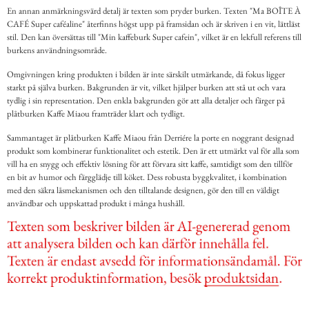
En annan anmärkningsvärd detalj är texten som pryder burken. Texten "Ma BOÎTE À
CAFÉ Super caféaline" återfinns högst upp på framsidan och är skriven i en vit, lättläst
stil. Den kan översättas till "Min kaffeburk Super cafein", vilket är en lekfull referens till
burkens användningsområde.
Omgivningen kring produkten i bilden är inte särskilt utmärkande, då fokus ligger
starkt på själva burken. Bakgrunden är vit, vilket hjälper burken att stå ut och vara
tydlig i sin representation. Den enkla bakgrunden gör att alla detaljer och färger på
plåtburken Kaffe Miaou framträder klart och tydligt.
Sammantaget är plåtburken Kaffe Miaou från Derriére la porte en noggrant designad
produkt som kombinerar funktionalitet och estetik. Den är ett utmärkt val för alla som
vill ha en snygg och effektiv lösning för att förvara sitt kaffe, samtidigt som den tillför
en bit av humor och färgglädje till köket. Dess robusta byggkvalitet, i kombination
med den säkra låsmekanismen och den tilltalande designen, gör den till en väldigt
användbar och uppskattad produkt i många hushåll.