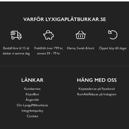
VARFÖR LYXIGAPLÅTBURKAR.SE
Beställ före kl 13 så
Fraktfritt över 799 kr,
Klarna, Swish & kort
Öppet köp 60 dagar
skickar vi samma dag
annars 59 - 79 kr
LÄNKAR
HÄNG MED OSS
Kundservice
Köpstaden.se på Facebook
Köpvillkor
RumAttÄlska.se på Instagram
Ångerrätt
Om LyxigaPlåtburkar.se
Integritetspolicy
Cookies