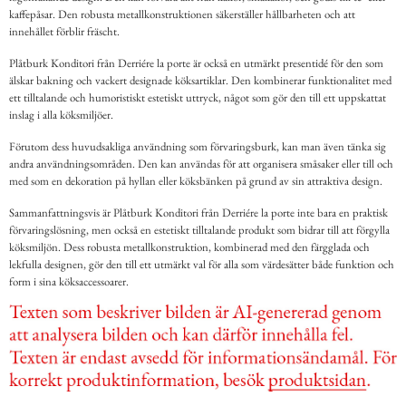
kaffepåsar. Den robusta metallkonstruktionen säkerställer hållbarheten och att
innehållet förblir fräscht.
Plåtburk Konditori från Derriére la porte är också en utmärkt presentidé för den som
älskar bakning och vackert designade köksartiklar. Den kombinerar funktionalitet med
ett tilltalande och humoristiskt estetiskt uttryck, något som gör den till ett uppskattat
inslag i alla köksmiljöer.
Förutom dess huvudsakliga användning som förvaringsburk, kan man även tänka sig
andra användningsområden. Den kan användas för att organisera småsaker eller till och
med som en dekoration på hyllan eller köksbänken på grund av sin attraktiva design.
Sammanfattningsvis är Plåtburk Konditori från Derriére la porte inte bara en praktisk
förvaringslösning, men också en estetiskt tilltalande produkt som bidrar till att förgylla
köksmiljön. Dess robusta metallkonstruktion, kombinerad med den färgglada och
lekfulla designen, gör den till ett utmärkt val för alla som värdesätter både funktion och
form i sina köksaccessoarer.