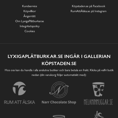
Kundservice
Köpstaden.se på Facebook
Köpvillkor
RumAttÄlska.se på Instagram
Ångerrätt
Om LyxigaPlåtburkar.se
Integritetspolicy
Cookies
LYXIGAPLÅTBURKAR.SE INGÅR I GALLERIAN
KÖPSTADEN.SE
Hos oss kan du handla i alla anslutna butiker och bara betala en frakt. Klicka på valfri butik
nedan (din varukorg följer automatiskt med):