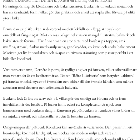
Plåtburk Konditori från Derriére la porte är en charmig och funktionell
förvaringslösning för köksälskare och bakentusiaster. Burken är tillverkad i metall och
har en kvadratisk form, vilket gör den praktisk och enkel att stapla eller förvara på olika
ytor i köket.
Framsidan av plåtburken är dekorerad med ett lekfullt och färgglatt tryck som
omedelbart fångar ögat. Mot en rosa bakgrund visas en mängd illustrativa bakverk och
bakrelaterade föremål. Här finner man en stor tårta med körsbär på toppen, små
muffins, strössel, flaskor med vaniljessens, gandkryddor, en kavel och andra bakelement.
Motiven ger liv åt produkten och skapar en trivsam stämning som passar perfekt i ett
kök eller konditori.
Varumärkets namn, Derriére la porte, är tydligt angivet på burken, vilket säkerställer att
man vet att det är ett kvalitetsmärke. Texten "Bôite à Pâtisserie" som betyder 'kakburk'
på franska är också tryckt på framsidan och bidrar till den franska känslan som många
associerar med eleganta och sofistikerade bakverk.
Burkens lock är lätt att ta av och på, vilket gör det smidigt att förvara och ta fram
innehållet när det behövs. På locket finns också ett kompletterande tryck som
harmoniserar med burkens design. Kanterna på plåtburken är rundade vilket bidrar till
en mjukare estetik och säkerställer att den är bekväm att hantera.
Omgivningen där plåtburk Konditori kan användas är varierande. Den passar in i ett
hemtrevligt kök med lantlig stil, men också i en modern miljö tack vare sin
iögonfallande design. Den kan förvara allt från kakor, småkakor, och godis till te- eller