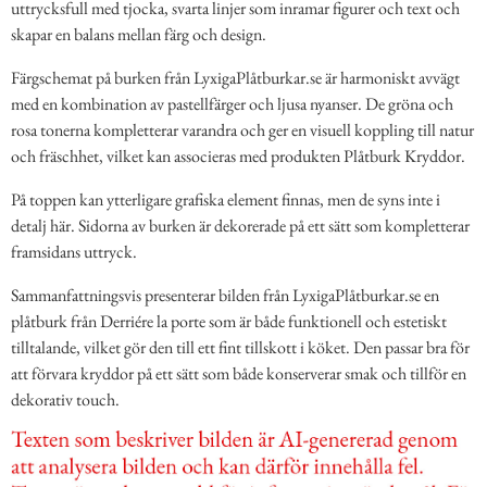
uttrycksfull med tjocka, svarta linjer som inramar figurer och text och
skapar en balans mellan färg och design.
Färgschemat på burken från LyxigaPlåtburkar.se är harmoniskt avvägt
med en kombination av pastellfärger och ljusa nyanser. De gröna och
rosa tonerna kompletterar varandra och ger en visuell koppling till natur
och fräschhet, vilket kan associeras med produkten Plåtburk Kryddor.
På toppen kan ytterligare grafiska element finnas, men de syns inte i
detalj här. Sidorna av burken är dekorerade på ett sätt som kompletterar
framsidans uttryck.
Sammanfattningsvis presenterar bilden från LyxigaPlåtburkar.se en
plåtburk från Derriére la porte som är både funktionell och estetiskt
tilltalande, vilket gör den till ett fint tillskott i köket. Den passar bra för
att förvara kryddor på ett sätt som både konserverar smak och tillför en
dekorativ touch.