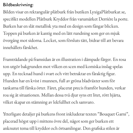
Bildbeskrivning:
Bilden visar en rektangulär plåtburk från butiken LyxigaPlåtburkar.se,
specifikt modellen Plåtburk Kryddor från varumärket Derriére la porte.
Burken har en slät metallisk yta med en design som fångar blicken.
Toppen på burken är kantig med en lätt rundning som ger en mjuk
övergång mot sidorna. Locket, som försluts tätt, bidrar till att bevara
innehållets färskhet.
Framträdande på framsidan är en illustration i dämpade färger. En rosa
ton utgör bakgrunden mot vilken en scen med komiska inslag spelas
upp. En tecknad hund i svart och vitt betraktar en fåraktig figur.
Hunden har en kvist i munnen, full av gröna bladväxter som för
tankarna till färska örter. Fåret, placerat precis framför hunden, verkar
roa sig åt situationen. Mellan dessa två djur syns ett litet, rött hjärta,
vilket skapar en stämning av lekfullhet och samvaro.
Ytterligare detaljer på burkens front inkluderar texten ”Bouquet Garni”,
placerad högst upp i mittens övre del, något som ger burken ett
anknutet tema till kryddor och örtsamlingar. Den grafiska stilen är