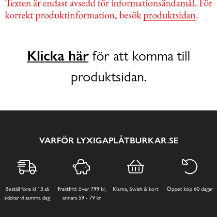
Klicka här
för att komma till
produktsidan.
VARFÖR LYXIGAPLÅTBURKAR.SE
Beställ före kl 13 så
Fraktfritt över 799 kr,
Klarna, Swish & kort
Öppet köp 60 dagar
skickar vi samma dag
annars 59 - 79 kr