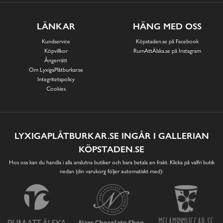
LÄNKAR
HÄNG MED OSS
Kundservice
Köpstaden.se på Facebook
Köpvillkor
RumAttÄlska.se på Instagram
Ångerrätt
Om LyxigaPlåtburkar.se
Integritetspolicy
Cookies
LYXIGAPLÅTBURKAR.SE INGÅR I GALLERIAN
KÖPSTADEN.SE
Hos oss kan du handla i alla anslutna butiker och bara betala en frakt. Klicka på valfri butik
nedan (din varukorg följer automatiskt med):