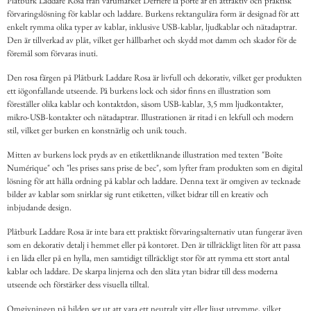
Plåtburk Laddare Rosa från varumärket Derriére la porte är en attraktiv och praktisk
förvaringslösning för kablar och laddare. Burkens rektangulära form är designad för att
enkelt rymma olika typer av kablar, inklusive USB-kablar, ljudkablar och nätadaptrar.
Den är tillverkad av plåt, vilket ger hållbarhet och skydd mot damm och skador för de
föremål som förvaras inuti.
Den rosa färgen på Plåtburk Laddare Rosa är livfull och dekorativ, vilket ger produkten
ett iögonfallande utseende. På burkens lock och sidor finns en illustration som
föreställer olika kablar och kontaktdon, såsom USB-kablar, 3,5 mm ljudkontakter,
mikro-USB-kontakter och nätadaptrar. Illustrationen är ritad i en lekfull och modern
stil, vilket ger burken en konstnärlig och unik touch.
Mitten av burkens lock pryds av en etikettliknande illustration med texten "Boîte
Numérique" och "les prises sans prise de bec", som lyfter fram produkten som en digital
lösning för att hålla ordning på kablar och laddare. Denna text är omgiven av tecknade
bilder av kablar som snirklar sig runt etiketten, vilket bidrar till en kreativ och
inbjudande design.
Plåtburk Laddare Rosa är inte bara ett praktiskt förvaringsalternativ utan fungerar även
som en dekorativ detalj i hemmet eller på kontoret. Den är tillräckligt liten för att passa
i en låda eller på en hylla, men samtidigt tillräckligt stor för att rymma ett stort antal
kablar och laddare. De skarpa linjerna och den släta ytan bidrar till dess moderna
utseende och förstärker dess visuella tilltal.
Omgivningen på bilden ser ut att vara ett neutralt vitt eller ljust utrymme, vilket