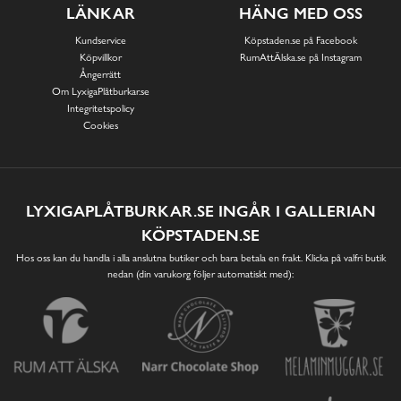
LÄNKAR
HÄNG MED OSS
Kundservice
Köpstaden.se på Facebook
Köpvillkor
RumAttÄlska.se på Instagram
Ångerrätt
Om LyxigaPlåtburkar.se
Integritetspolicy
Cookies
LYXIGAPLÅTBURKAR.SE INGÅR I GALLERIAN
KÖPSTADEN.SE
Hos oss kan du handla i alla anslutna butiker och bara betala en frakt. Klicka på valfri butik
nedan (din varukorg följer automatiskt med):