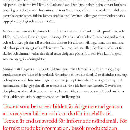
hjälper till att framhäva Plåtburk Laddare Rosa. Den ljusa bakgrunden gör att burkens
rosa färg och detaljerade illustrationer står ut ännu mer, vilket understryker produktens
estetiska egenskaper. Bilden har en professionell kvalitet, vilket gör att produkten visas
upp på ett tydligt och attraktivt sätt.
Varumärket Derriére la porte är känt för sina kreativa och funktionella produkter, och
Plåtburk Laddare Rosa är inget undantag. Denna plåtburk kombinerar användbarhet
och stil, vilket gör den till ett idealiskt tillskott för alla som vill organisera sina tekniska
tillbehör på ett snyggt och effektivt sätt. Den robusta metallen skyddar innehållet från
skador och damm, medan den detaljerade designen gör att burken även kan fungera
som en snygg inredningsdetalj.
Sammanfattningsvis är Plåtburk Laddare Rosa från Derriére la porte en mångsidig
produkt som erbjuder både praktisk förvaring och visuellt tilltal. Dess distinkta rosa färg
och nyskapande illustrationer gör att den skiljer sig från andra förvaringslösningar på
marknaden, vilket gör den till ett utmärkt val för både hem och kontor. Oavsett om
den placeras på ett skrivbord, en hylla eller i en låda, kommer denna plåtburk att hålla
dina kablar och laddare organiserade och lättillgängliga.