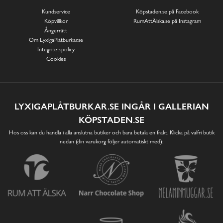
Kundservice
Köpstaden.se på Facebook
Köpvillkor
RumAttÄlska.se på Instagram
Ångerrätt
Om LyxigaPlåtburkar.se
Integritetspolicy
Cookies
LYXIGAPLÅTBURKAR.SE INGÅR I GALLERIAN
KÖPSTADEN.SE
Hos oss kan du handla i alla anslutna butiker och bara betala en frakt. Klicka på valfri butik
nedan (din varukorg följer automatiskt med):