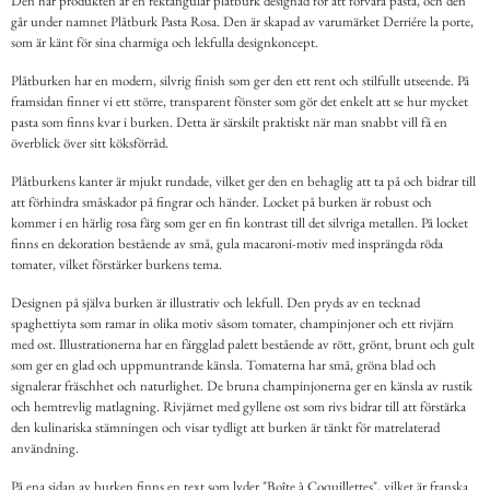
Den här produkten är en rektangulär plåtburk designad för att förvara pasta, och den
går under namnet Plåtburk Pasta Rosa. Den är skapad av varumärket Derriére la porte,
som är känt för sina charmiga och lekfulla designkoncept.
Plåtburken har en modern, silvrig finish som ger den ett rent och stilfullt utseende. På
framsidan finner vi ett större, transparent fönster som gör det enkelt att se hur mycket
pasta som finns kvar i burken. Detta är särskilt praktiskt när man snabbt vill få en
överblick över sitt köksförråd.
Plåtburkens kanter är mjukt rundade, vilket ger den en behaglig att ta på och bidrar till
att förhindra småskador på fingrar och händer. Locket på burken är robust och
kommer i en härlig rosa färg som ger en fin kontrast till det silvriga metallen. På locket
finns en dekoration bestående av små, gula macaroni-motiv med insprängda röda
tomater, vilket förstärker burkens tema.
Designen på själva burken är illustrativ och lekfull. Den pryds av en tecknad
spaghettiyta som ramar in olika motiv såsom tomater, champinjoner och ett rivjärn
med ost. Illustrationerna har en färgglad palett bestående av rött, grönt, brunt och gult
som ger en glad och uppmuntrande känsla. Tomaterna har små, gröna blad och
signalerar fräschhet och naturlighet. De bruna champinjonerna ger en känsla av rustik
och hemtrevlig matlagning. Rivjärnet med gyllene ost som rivs bidrar till att förstärka
den kulinariska stämningen och visar tydligt att burken är tänkt för matrelaterad
användning.
På ena sidan av burken finns en text som lyder "Boîte à Coquillettes", vilket är franska