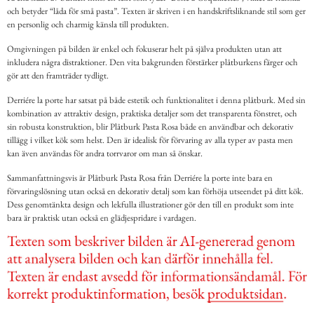
och betyder “låda för små pasta”. Texten är skriven i en handskriftsliknande stil som ger
en personlig och charmig känsla till produkten.
Omgivningen på bilden är enkel och fokuserar helt på själva produkten utan att
inkludera några distraktioner. Den vita bakgrunden förstärker plåtburkens färger och
gör att den framträder tydligt.
Derriére la porte har satsat på både estetik och funktionalitet i denna plåtburk. Med sin
kombination av attraktiv design, praktiska detaljer som det transparenta fönstret, och
sin robusta konstruktion, blir Plåtburk Pasta Rosa både en användbar och dekorativ
tillägg i vilket kök som helst. Den är idealisk för förvaring av alla typer av pasta men
kan även användas för andra torrvaror om man så önskar.
Sammanfattningsvis är Plåtburk Pasta Rosa från Derriére la porte inte bara en
förvaringslösning utan också en dekorativ detalj som kan förhöja utseendet på ditt kök.
Dess genomtänkta design och lekfulla illustrationer gör den till en produkt som inte
bara är praktisk utan också en glädjespridare i vardagen.