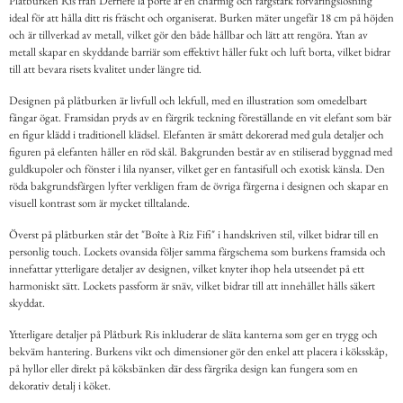
Plåtburken Ris från Derriére la porte är en charmig och färgstark förvaringslösning
ideal för att hålla ditt ris fräscht och organiserat. Burken mäter ungefär 18 cm på höjden
och är tillverkad av metall, vilket gör den både hållbar och lätt att rengöra. Ytan av
metall skapar en skyddande barriär som effektivt håller fukt och luft borta, vilket bidrar
till att bevara risets kvalitet under längre tid.
Designen på plåtburken är livfull och lekfull, med en illustration som omedelbart
fångar ögat. Framsidan pryds av en färgrik teckning föreställande en vit elefant som bär
en figur klädd i traditionell klädsel. Elefanten är smått dekorerad med gula detaljer och
figuren på elefanten håller en röd skål. Bakgrunden består av en stiliserad byggnad med
guldkupoler och fönster i lila nyanser, vilket ger en fantasifull och exotisk känsla. Den
röda bakgrundsfärgen lyfter verkligen fram de övriga färgerna i designen och skapar en
visuell kontrast som är mycket tilltalande.
Överst på plåtburken står det "Boîte à Riz Fifi" i handskriven stil, vilket bidrar till en
personlig touch. Lockets ovansida följer samma färgschema som burkens framsida och
innefattar ytterligare detaljer av designen, vilket knyter ihop hela utseendet på ett
harmoniskt sätt. Lockets passform är snäv, vilket bidrar till att innehållet hålls säkert
skyddat.
Ytterligare detaljer på Plåtburk Ris inkluderar de släta kanterna som ger en trygg och
bekväm hantering. Burkens vikt och dimensioner gör den enkel att placera i köksskåp,
på hyllor eller direkt på köksbänken där dess färgrika design kan fungera som en
dekorativ detalj i köket.