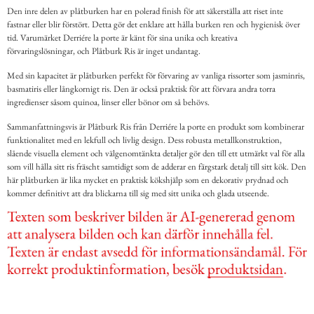
Den inre delen av plåtburken har en polerad finish för att säkerställa att riset inte
fastnar eller blir förstört. Detta gör det enklare att hålla burken ren och hygienisk över
tid. Varumärket Derriére la porte är känt för sina unika och kreativa
förvaringslösningar, och Plåtburk Ris är inget undantag.
Med sin kapacitet är plåtburken perfekt för förvaring av vanliga rissorter som jasminris,
basmatiris eller långkornigt ris. Den är också praktisk för att förvara andra torra
ingredienser såsom quinoa, linser eller bönor om så behövs.
Sammanfattningsvis är Plåtburk Ris från Derriére la porte en produkt som kombinerar
funktionalitet med en lekfull och livlig design. Dess robusta metallkonstruktion,
slående visuella element och välgenomtänkta detaljer gör den till ett utmärkt val för alla
som vill hålla sitt ris fräscht samtidigt som de adderar en färgstark detalj till sitt kök. Den
här plåtburken är lika mycket en praktisk kökshjälp som en dekorativ prydnad och
kommer definitivt att dra blickarna till sig med sitt unika och glada utseende.