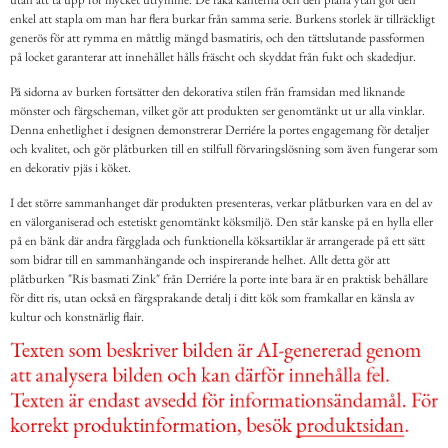
enkel att stapla om man har flera burkar från samma serie. Burkens storlek är tillräckligt
generös för att rymma en måttlig mängd basmatiris, och den tättslutande passformen
på locket garanterar att innehållet hålls fräscht och skyddat från fukt och skadedjur.
På sidorna av burken fortsätter den dekorativa stilen från framsidan med liknande
mönster och färgscheman, vilket gör att produkten ser genomtänkt ut ur alla vinklar.
Denna enhetlighet i designen demonstrerar Derriére la portes engagemang för detaljer
och kvalitet, och gör plåtburken till en stilfull förvaringslösning som även fungerar som
en dekorativ pjäs i köket.
I det större sammanhanget där produkten presenteras, verkar plåtburken vara en del av
en välorganiserad och estetiskt genomtänkt köksmiljö. Den står kanske på en hylla eller
på en bänk där andra färgglada och funktionella köksartiklar är arrangerade på ett sätt
som bidrar till en sammanhängande och inspirerande helhet. Allt detta gör att
plåtburken "Ris basmati Zink" från Derriére la porte inte bara är en praktisk behållare
för ditt ris, utan också en färgsprakande detalj i ditt kök som framkallar en känsla av
kultur och konstnärlig flair.