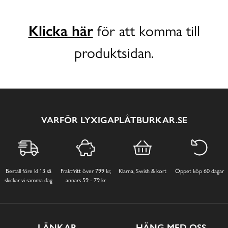
Klicka här
för att komma till
produktsidan.
VARFÖR LYXIGAPLÅTBURKAR.SE
Beställ före kl 13 så
Fraktfritt över 799 kr,
Klarna, Swish & kort
Öppet köp 60 dagar
skickar vi samma dag
annars 59 - 79 kr
LÄNKAR
HÄNG MED OSS