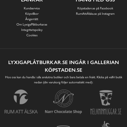
Kundservice
Köpstaden.se på Facebook
Köpvillkor
RumAttÄlska.se på Instagram
Ångerrätt
Om LyxigaPlåtburkar.se
Integritetspolicy
Cookies
LYXIGAPLÅTBURKAR.SE INGÅR I GALLERIAN
KÖPSTADEN.SE
Hos oss kan du handla i alla anslutna butiker och bara betala en frakt. Klicka på valfri butik
nedan (din varukorg följer automatiskt med):