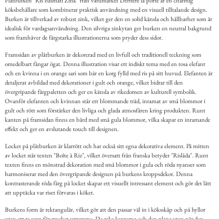
Plåtburken "Ris basmati Zink" från varumärket Derriére la porte är en charmig
köksbehållare som kombinerar praktisk användning med en visuell tilltalande design.
Burken är tillverkad av robust zink, vilket ger den en solid känsla och hållbarhet som är
idealisk för vardagsanvändning. Den silvriga zinkytan ger burken en neutral bakgrund
som framhäver de färgstarka illustrationerna som pryder dess sidor.
Framsidan av plåtburken är dekorerad med en livfull och traditionell teckning som
omedelbart fångar ögat. Denna illustration visar ett indiskt tema med en rosa elefant
och en kvinna i en orange sari som bär en korg fylld med ris på sitt huvud. Elefanten är
detaljerat avbildad med dekorationer i gult och orange, vilket bidrar till den
övergripande färgpaletten och ger en känsla av rikedomen av kulturell symbolik.
Ovanför elefanten och kvinnan står ett blommande träd, inramat av små blommor i
gult och rött som förstärker den livliga och glada atmosfären kring produkten. Runt
kanten på framsidan finns en bård med små gula blommor, vilka skapar en inramande
effekt och ger en avslutande touch till designen.
Locket på plåtburken är klarrött och har också sitt egna dekorativa element. På mitten
av locket står texten "Boîte à Riz", vilket översatt från franska betyder "Rislåda". Runt
texten finns en mönstrad dekoration med små blommor i gula och röda nyanser som
harmoniserar med den övergripande designen på burkens kroppsdekor. Denna
kontrasterande röda färg på locket skapar ett visuellt intressant element och gör det lätt
att upptäcka var riset förvaras i köket.
Burkens form är rektangulär, vilket gör att den passar väl in i köksskåp och på hyllor
utan att ta upp för mycket utrymme. De raka kanterna och den plana ytan gör den