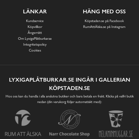
LÄNKAR
HÄNG MED OSS
Kundservice
Köpstaden.se på Facebook
Köpvillkor
RumAttÄlska.se på Instagram
Ångerrätt
Om LyxigaPlåtburkar.se
Integritetspolicy
Cookies
LYXIGAPLÅTBURKAR.SE INGÅR I GALLERIAN
KÖPSTADEN.SE
Hos oss kan du handla i alla anslutna butiker och bara betala en frakt. Klicka på valfri butik
nedan (din varukorg följer automatiskt med):