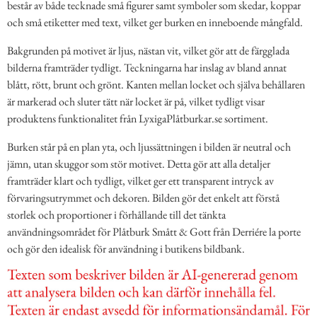
består av både tecknade små figurer samt symboler som skedar, koppar
och små etiketter med text, vilket ger burken en inneboende mångfald.
Bakgrunden på motivet är ljus, nästan vit, vilket gör att de färgglada
bilderna framträder tydligt. Teckningarna har inslag av bland annat
blått, rött, brunt och grönt. Kanten mellan locket och själva behållaren
är markerad och sluter tätt när locket är på, vilket tydligt visar
produktens funktionalitet från LyxigaPlåtburkar.se sortiment.
Burken står på en plan yta, och ljussättningen i bilden är neutral och
jämn, utan skuggor som stör motivet. Detta gör att alla detaljer
framträder klart och tydligt, vilket ger ett transparent intryck av
förvaringsutrymmet och dekoren. Bilden gör det enkelt att förstå
storlek och proportioner i förhållande till det tänkta
användningsområdet för Plåtburk Smått & Gott från Derriére la porte
och gör den idealisk för användning i butikens bildbank.