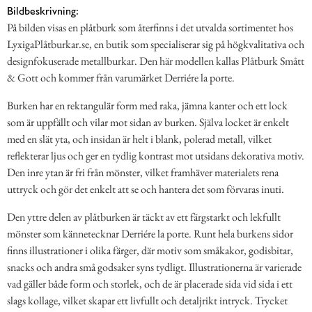
Bildbeskrivning:
På bilden visas en plåtburk som återfinns i det utvalda sortimentet hos
LyxigaPlåtburkar.se, en butik som specialiserar sig på högkvalitativa och
designfokuserade metallburkar. Den här modellen kallas Plåtburk Smått
& Gott och kommer från varumärket Derriére la porte.
Burken har en rektangulär form med raka, jämna kanter och ett lock
som är uppfällt och vilar mot sidan av burken. Själva locket är enkelt
med en slät yta, och insidan är helt i blank, polerad metall, vilket
reflekterar ljus och ger en tydlig kontrast mot utsidans dekorativa motiv.
Den inre ytan är fri från mönster, vilket framhäver materialets rena
uttryck och gör det enkelt att se och hantera det som förvaras inuti.
Den yttre delen av plåtburken är täckt av ett färgstarkt och lekfullt
mönster som kännetecknar Derriére la porte. Runt hela burkens sidor
finns illustrationer i olika färger, där motiv som småkakor, godisbitar,
snacks och andra små godsaker syns tydligt. Illustrationerna är varierade
vad gäller både form och storlek, och de är placerade sida vid sida i ett
slags kollage, vilket skapar ett livfullt och detaljrikt intryck. Trycket