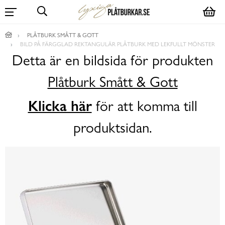
PLÅTBURK SMÅTT & GOTT
BILD PÅ FÄRGGLAD REKTANGULÄR PLÅTBURK MED LEKFULLT MÖNSTER
Detta är en bildsida för produkten
Plåtburk Smått & Gott
Klicka här
för att komma till
produktsidan.