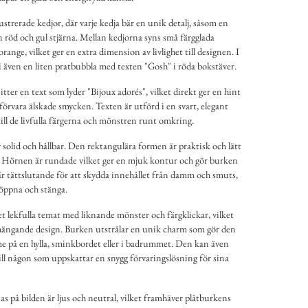
ustrerade kedjor, där varje kedja bär en unik detalj, såsom en
n röd och gul stjärna. Mellan kedjorna syns små färgglada
 orange, vilket ger en extra dimension av livlighet till designen. I
vi även en liten pratbubbla med texten "Gosh" i röda bokstäver.
tter en text som lyder "Bijoux adorés", vilket direkt ger en hint
örvara älskade smycken. Texten är utförd i en svart, elegant
till de livfulla färgerna och mönstren runt omkring.
solid och hållbar. Den rektangulära formen är praktisk och lätt
. Hörnen är rundade vilket ger en mjuk kontur och gör burken
r tättslutande för att skydda innehållet från damm och smuts,
 öppna och stänga.
et lekfulla temat med liknande mönster och färgklickar, vilket
ängande design. Burken utstrålar en unik charm som gör den
me på en hylla, sminkbordet eller i badrummet. Den kan även
ill någon som uppskattar en snygg förvaringslösning för sina
 på bilden är ljus och neutral, vilket framhäver plåtburkens