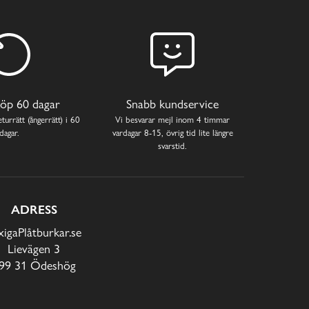
öp 60 dagar
Snabb kundservice
turrätt (ångerrätt) i 60
Vi besvarar mejl inom 4 timmar
dagar.
vardagar 8-15, övrig tid lite längre
svarstid.
ADRESS
xigaPlåtburkar.se
Lievägen 3
99 31 Ödeshög