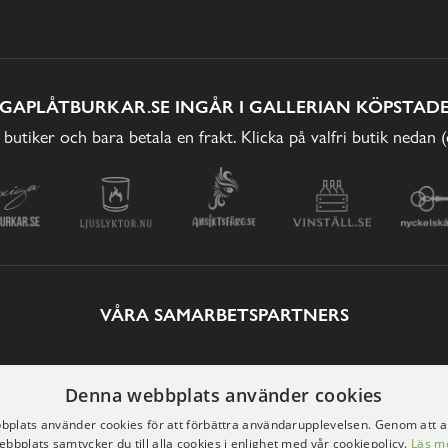
IGAPLÅTBURKAR.SE INGÅR I GALLERIAN KÖPSTADE
 butiker och bara betala en frakt. Klicka på valfri butik nedan 
VÅRA SAMARBETSPARTNERS
Denna webbplats använder cookies
plats använder cookies för att förbättra användarupplevelsen. Genom att 
ebbplats samtycker du till alla cookies i enlighet med vår cookiepolicy.
Läs m