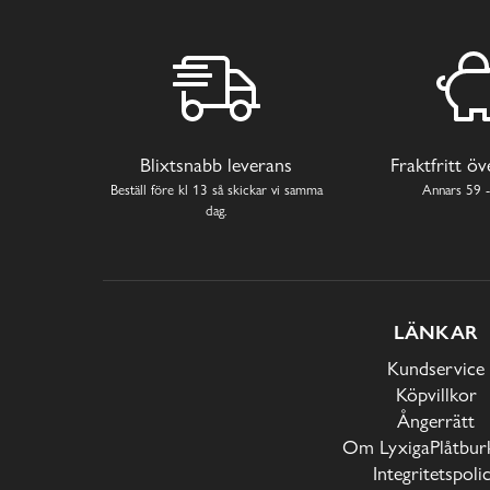
Blixtsnabb leverans
Fraktfritt ö
Beställ före kl 13 så skickar vi samma
Annars 59 -
dag.
LÄNKAR
Kundservice
Köpvillkor
Ångerrätt
Om LyxigaPlåtburk
Integritetspoli