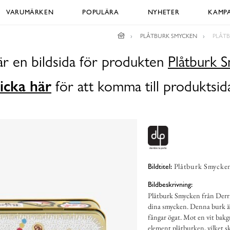
VARUMÄRKEN
POPULÄRA
NYHETER
KAMPA
PLÅTBURK SMYCKEN
PLÅTB
är en bildsida för produkten
Plåtburk 
icka här
för att komma till produktsid
Plåtburk Smycken
Bildtitel:
Bildbeskrivning:
Plåtburk Smycken från Derrié
dina smycken. Denna burk är
fångar ögat. Mot en vit bakg
element plåtburken, vilket sk