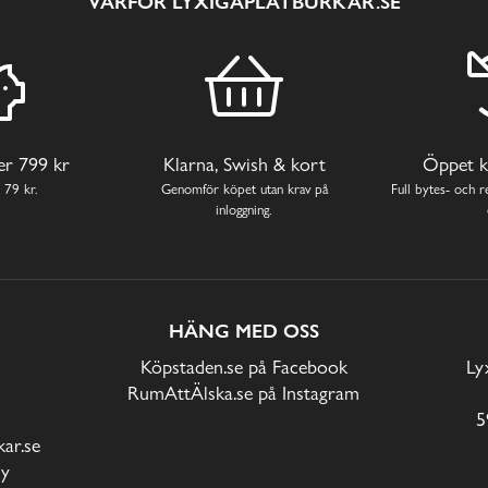
VARFÖR LYXIGAPLÅTBURKAR.SE
ver 799 kr
Klarna, Swish & kort
Öppet k
 79 kr.
Genomför köpet utan krav på
Full bytes- och re
inloggning.
HÄNG MED OSS
Köpstaden.se på Facebook
Ly
RumAttÄlska.se på Instagram
5
ar.se
cy