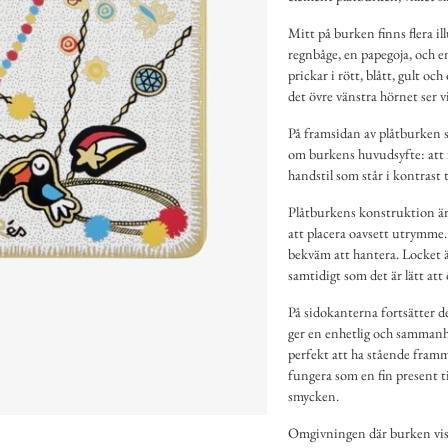
Mitt på burken finns flera ill
regnbåge, en papegoja, och e
prickar i rött, blått, gult och
det övre vänstra hörnet ser 
På framsidan av plåtburken si
om burkens huvudsyfte: att f
handstil som står i kontrast 
Plåtburkens konstruktion är 
att placera oavsett utrymme
bekväm att hantera. Locket ä
samtidigt som det är lätt att
På sidokanterna fortsätter d
ger en enhetlig och sammanh
perfekt att ha stående fram
fungera som en fin present t
smycken.
Omgivningen där burken visas