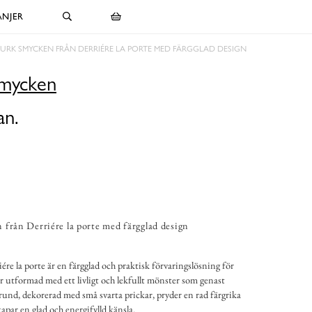
NJER
URK SMYCKEN FRÅN DERRIÉRE LA PORTE MED FÄRGGLAD DESIGN
Smycken
an.
 från Derriére la porte med färgglad design
re la porte är en färgglad och praktisk förvaringslösning för
 utformad med ett livligt och lekfullt mönster som genast
rund, dekorerad med små svarta prickar, pryder en rad färgrika
apar en glad och energifylld känsla.