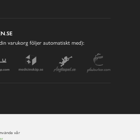
N.SE
(din varukorg följer automatiskt med):
använda vår
er