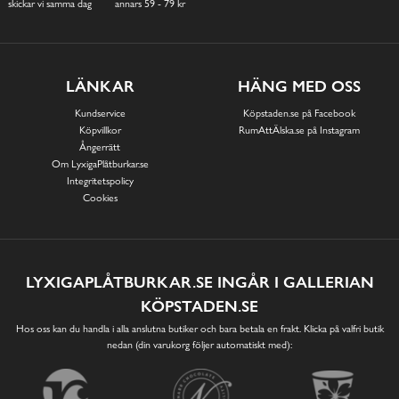
skickar vi samma dag
annars 59 - 79 kr
LÄNKAR
HÄNG MED OSS
Kundservice
Köpstaden.se på Facebook
Köpvillkor
RumAttÄlska.se på Instagram
Ångerrätt
Om LyxigaPlåtburkar.se
Integritetspolicy
Cookies
LYXIGAPLÅTBURKAR.SE INGÅR I GALLERIAN
KÖPSTADEN.SE
Hos oss kan du handla i alla anslutna butiker och bara betala en frakt. Klicka på valfri butik
nedan (din varukorg följer automatiskt med):