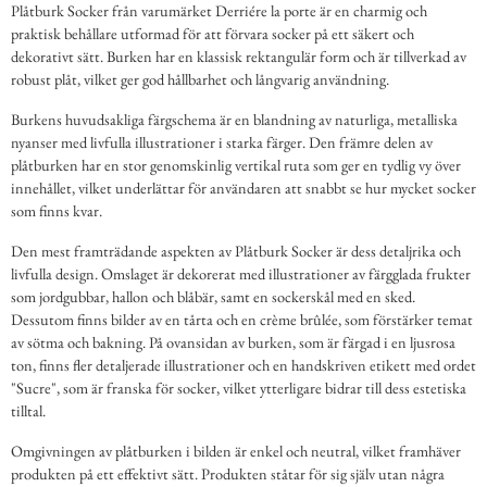
Plåtburk Socker från varumärket Derriére la porte är en charmig och
praktisk behållare utformad för att förvara socker på ett säkert och
dekorativt sätt. Burken har en klassisk rektangulär form och är tillverkad av
robust plåt, vilket ger god hållbarhet och långvarig användning.
Burkens huvudsakliga färgschema är en blandning av naturliga, metalliska
nyanser med livfulla illustrationer i starka färger. Den främre delen av
plåtburken har en stor genomskinlig vertikal ruta som ger en tydlig vy över
innehållet, vilket underlättar för användaren att snabbt se hur mycket socker
som finns kvar.
Den mest framträdande aspekten av Plåtburk Socker är dess detaljrika och
livfulla design. Omslaget är dekorerat med illustrationer av färgglada frukter
som jordgubbar, hallon och blåbär, samt en sockerskål med en sked.
Dessutom finns bilder av en tårta och en crème brûlée, som förstärker temat
av sötma och bakning. På ovansidan av burken, som är färgad i en ljusrosa
ton, finns fler detaljerade illustrationer och en handskriven etikett med ordet
"Sucre", som är franska för socker, vilket ytterligare bidrar till dess estetiska
tilltal.
Omgivningen av plåtburken i bilden är enkel och neutral, vilket framhäver
produkten på ett effektivt sätt. Produkten ståtar för sig själv utan några