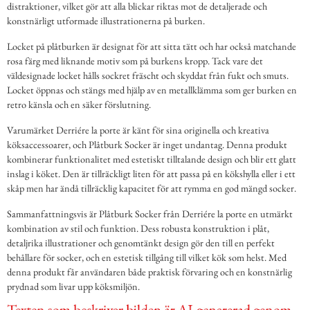
distraktioner, vilket gör att alla blickar riktas mot de detaljerade och
konstnärligt utformade illustrationerna på burken.
Locket på plåtburken är designat för att sitta tätt och har också matchande
rosa färg med liknande motiv som på burkens kropp. Tack vare det
väldesignade locket hålls sockret fräscht och skyddat från fukt och smuts.
Locket öppnas och stängs med hjälp av en metallklämma som ger burken en
retro känsla och en säker förslutning.
Varumärket Derriére la porte är känt för sina originella och kreativa
köksaccessoarer, och Plåtburk Socker är inget undantag. Denna produkt
kombinerar funktionalitet med estetiskt tilltalande design och blir ett glatt
inslag i köket. Den är tillräckligt liten för att passa på en kökshylla eller i ett
skåp men har ändå tillräcklig kapacitet för att rymma en god mängd socker.
Sammanfattningsvis är Plåtburk Socker från Derriére la porte en utmärkt
kombination av stil och funktion. Dess robusta konstruktion i plåt,
detaljrika illustrationer och genomtänkt design gör den till en perfekt
behållare för socker, och en estetisk tillgång till vilket kök som helst. Med
denna produkt får användaren både praktisk förvaring och en konstnärlig
prydnad som livar upp köksmiljön.