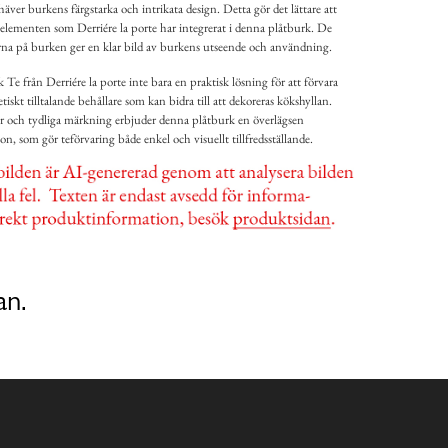
ver burkens färgstarka och intrikata design. Detta gör det lättare att
elementen som Derriére la porte har integrerat i denna plåtburk. De
erna på burken ger en klar bild av burkens utseende och användning.
e från Derriére la porte inte bara en praktisk lösning för att förvara
etiskt tilltalande behållare som kan bidra till att dekoreras kökshyllan.
ner och tydliga märkning erbjuder denna plåtburk en överlägsen
, som gör teförvaring både enkel och visuellt tillfredsställande.
an.