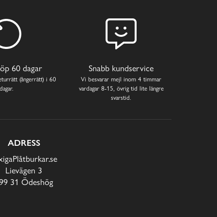
öp 60 dagar
Snabb kundservice
turrätt (ångerrätt) i 60
Vi besvarar mejl inom 4 timmar
dagar.
vardagar 8-15, övrig tid lite längre
svarstid.
ADRESS
xigaPlåtburkar.se
Lievägen 3
99 31 Ödeshög