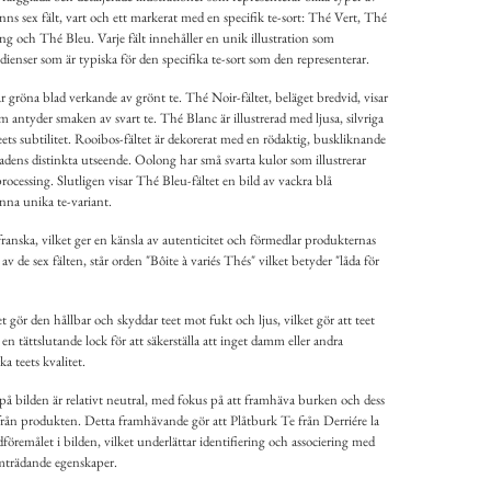
nns sex fält, vart och ett markerat med en specifik te-sort: Thé Vert, Thé
 och Thé Bleu. Varje fält innehåller en unik illustration som
edienser som är typiska för den specifika te-sort som den representerar.
ar gröna blad verkande av grönt te. Thé Noir-fältet, beläget bredvid, visar
antyder smaken av svart te. Thé Blanc är illustrerad med ljusa, silvriga
eets subtilitet. Rooibos-fältet är dekorerat med en rödaktig, buskliknande
ladens distinkta utseende. Oolong har små svarta kulor som illustrerar
processing. Slutligen visar Thé Bleu-fältet en bild av vackra blå
nna unika te-variant.
ranska, vilket ger en känsla av autenticitet och förmedlar produkternas
v de sex fälten, står orden "Bôite à variés Thés" vilket betyder "låda för
et gör den hållbar och skyddar teet mot fukt och ljus, vilket gör att teet
 en tättslutande lock för att säkerställa att inget damm eller andra
a teets kvalitet.
bilden är relativt neutral, med fokus på att framhäva burken och dess
a från produkten. Detta framhävande gör att Plåtburk Te från Derriére la
öremålet i bilden, vilket underlättar identifiering och associering med
amträdande egenskaper.