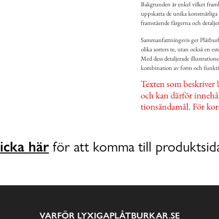
Bakgrunden är enkel vilket framhä
uppskatta de unika konstnärliga 
framstående färgerna och detalj
Sammanfattningsvis ger Plåtburk T
olika sorters te, utan också en est
Med dess detaljerade illustratio
kombination av form och funktion
icka här
för att komma till produktsid
VARFÖR LYXIGAPLÅTBURKAR.SE