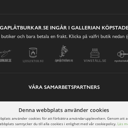
IGAPLÅTBURKAR.SE INGÅR I GALLERIAN KÖPSTADE
 butiker och bara betala en frakt. Klicka på valfri butik nedan 
VÅRA SAMARBETSPARTNERS
Denna webbplats använder cookies
plats använder cookies för att förbättra användarupplevelsen. Genom att 
ebbplats samtycker du till alla cookies i enlighet med vår cookiepolicy.
Läs m