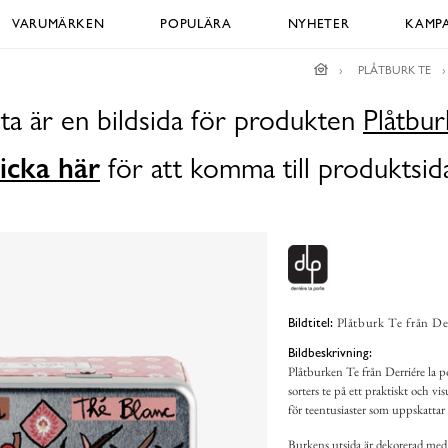
VARUMÄRKEN
POPULÄRA
NYHETER
KAMPA
PLÅTBURK TE
ta är en bildsida för produkten
Plåtbur
icka här
för att komma till produktsid
Plåtburk Te från Der
Bildtitel:
Bildbeskrivning:
Plåtburken Te från Derriére la por
sorters te på ett praktiskt och vis
för teentusiaster som uppskattar 
Burkens utsida är dekorerad med f