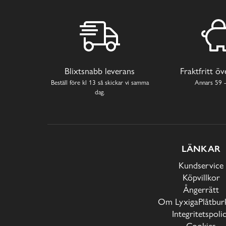
Blixtsnabb leverans
Fraktfritt ö
Beställ före kl 13 så skickar vi samma
Annars 59 -
dag.
LÄNKAR
Kundservice
Köpvillkor
Ångerrätt
Om LyxigaPlåtburk
Integritetspoli
Cookies