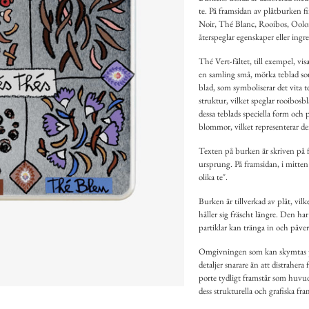
te. På framsidan av plåtburken fi
Noir, Thé Blanc, Rooibos, Oolong
återspeglar egenskaper eller ingr
Thé Vert-fältet, till exempel, vis
en samling små, mörka teblad som 
blad, som symboliserar det vita t
struktur, vilket speglar rooibosb
dessa teblads speciella form och 
blommor, vilket representerar de
Texten på burken är skriven på f
ursprung. På framsidan, i mitten a
olika te".
Burken är tillverkad av plåt, vilk
håller sig fräscht längre. Den har
partiklar kan tränga in och påverk
Omgivningen som kan skymtas på 
detaljer snarare än att distraher
porte tydligt framstår som huvudf
dess strukturella och grafiska fr