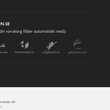
N.SE
(din varukorg följer automatiskt med):
använda vår
er