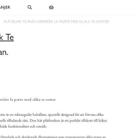
NJER
PLÅTBURK TE FRÅN DERRIÉRE LA PORTE MED OLIKA TE-SORTER
k Te
an.
riére la porte med olika te-sorter
te är en rektangulär behållare, speciellt designad för att förvara olika
uellt tilltalande sätt. Den här plåtburken är ett perfekt tillskott till köket
både funktionalitet och estetik.
ärgglada och detaljerade illustrationer som representerar olika typer av