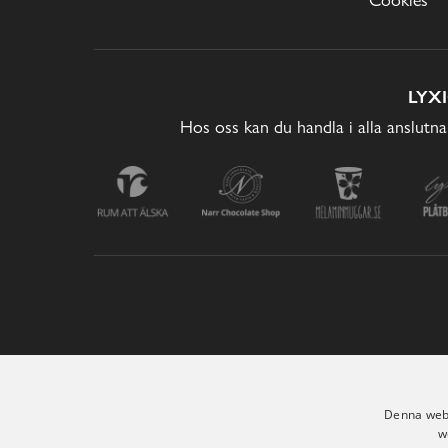
LYX
Hos oss kan du handla i alla anslutna
Denna webb
w