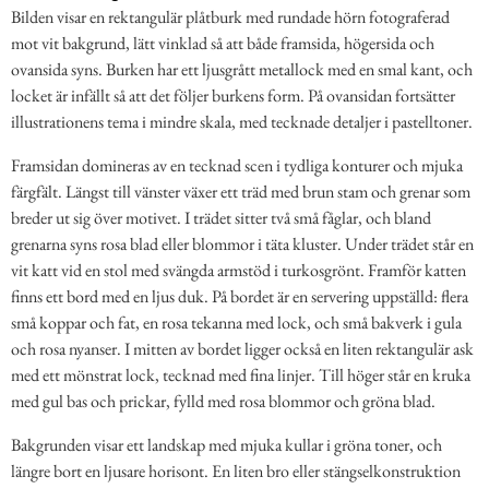
Bilden visar en rektangulär plåtburk med rundade hörn fotograferad
mot vit bakgrund, lätt vinklad så att både framsida, högersida och
ovansida syns. Burken har ett ljusgrått metallock med en smal kant, och
locket är infällt så att det följer burkens form. På ovansidan fortsätter
illustrationens tema i mindre skala, med tecknade detaljer i pastelltoner.
Framsidan domineras av en tecknad scen i tydliga konturer och mjuka
färgfält. Längst till vänster växer ett träd med brun stam och grenar som
breder ut sig över motivet. I trädet sitter två små fåglar, och bland
grenarna syns rosa blad eller blommor i täta kluster. Under trädet står en
vit katt vid en stol med svängda armstöd i turkosgrönt. Framför katten
finns ett bord med en ljus duk. På bordet är en servering uppställd: flera
små koppar och fat, en rosa tekanna med lock, och små bakverk i gula
och rosa nyanser. I mitten av bordet ligger också en liten rektangulär ask
med ett mönstrat lock, tecknad med fina linjer. Till höger står en kruka
med gul bas och prickar, fylld med rosa blommor och gröna blad.
Bakgrunden visar ett landskap med mjuka kullar i gröna toner, och
längre bort en ljusare horisont. En liten bro eller stängselkonstruktion