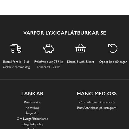
VARFÖR LYXIGAPLÅTBURKAR.SE
Beställ före kl 13 så
Fraktfritt över 799 kr,
Klarna, Swish & kort
Öppet köp 60 dagar
skickar vi samma dag
annars 59 - 79 kr
LÄNKAR
HÄNG MED OSS
Kundservice
Köpstaden.se på Facebook
Köpvillkor
RumAttÄlska.se på Instagram
Ångerrätt
Om LyxigaPlåtburkar.se
Integritetspolicy