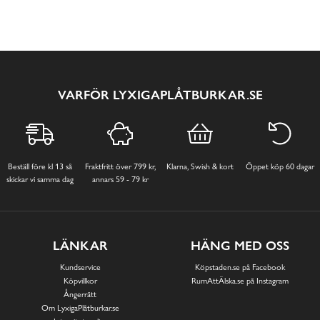
VARFÖR LYXIGAPLÅTBURKAR.SE
Beställ före kl 13 så
Fraktfritt över 799 kr,
Klarna, Swish & kort
Öppet köp 60 dagar
skickar vi samma dag
annars 59 - 79 kr
LÄNKAR
HÄNG MED OSS
Kundservice
Köpstaden.se på Facebook
Köpvillkor
RumAttÄlska.se på Instagram
Ångerrätt
Om LyxigaPlåtburkar.se