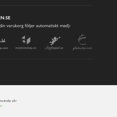
N.SE
(din varukorg följer automatiskt med):
använda vår
er