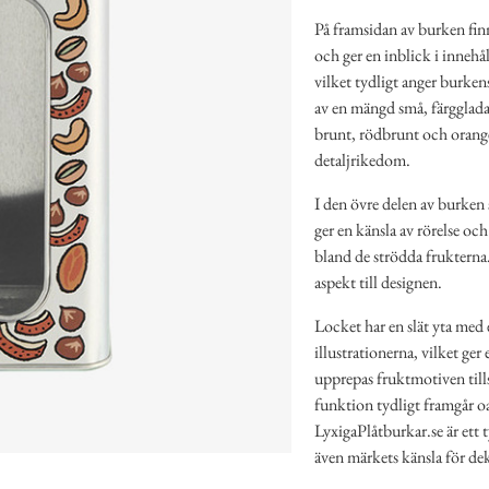
På framsidan av burken finn
och ger en inblick i innehål
vilket tydligt anger burken
av en mängd små, färgglada
brunt, rödbrunt och orang
detaljrikedom.
I den övre delen av burken s
ger en känsla av rörelse oc
bland de strödda frukterna.
aspekt till designen.
Locket har en slät yta med 
illustrationerna, vilket g
upprepas fruktmotiven till
funktion tydligt framgår o
LyxigaPlåtburkar.se är ett
även märkets känsla för dek