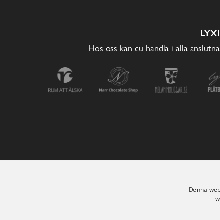
LYX
Hos oss kan du handla i alla anslutna
Denna webb
w