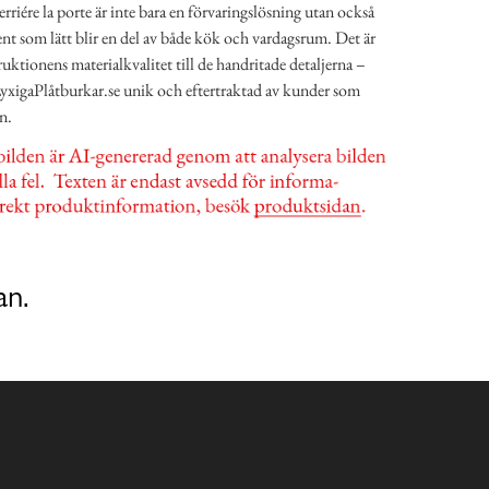
riére la porte är inte bara en förvaringslösning utan också
ment som lätt blir en del av både kök och vardagsrum. Det är
ruktionens materialkvalitet till de handritade detaljerna –
yxigaPlåtburkar.se unik och eftertraktad av kunder som
n.
an.