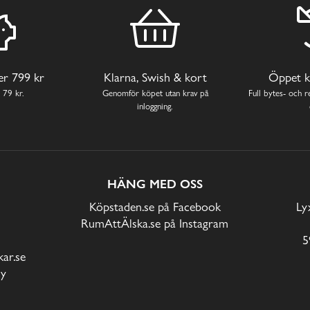
ver 799 kr
Klarna, Swish & kort
Öppet k
 79 kr.
Genomför köpet utan krav på
Full bytes- och re
inloggning.
HÄNG MED OSS
Köpstaden.se på Facebook
Ly
RumAttÄlska.se på Instagram
5
ar.se
cy