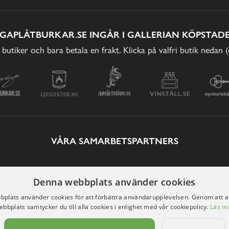
IGAPLÅTBURKAR.SE INGÅR I GALLERIAN KÖPSTADE
 butiker och bara betala en frakt. Klicka på valfri butik nedan 
VÅRA SAMARBETSPARTNERS
Denna webbplats använder cookies
plats använder cookies för att förbättra användarupplevelsen. Genom att 
ebbplats samtycker du till alla cookies i enlighet med vår cookiepolicy.
Läs m