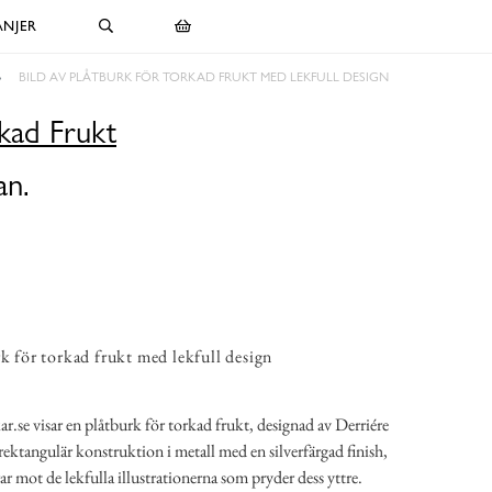
NJER
BILD AV PLÅTBURK FÖR TORKAD FRUKT MED LEKFULL DESIGN
kad Frukt
an.
rk för torkad frukt med lekfull design
r.se visar en plåtburk för torkad frukt, designad av Derriére
rektangulär konstruktion i metall med en silverfärgad finish,
rar mot de lekfulla illustrationerna som pryder dess yttre.