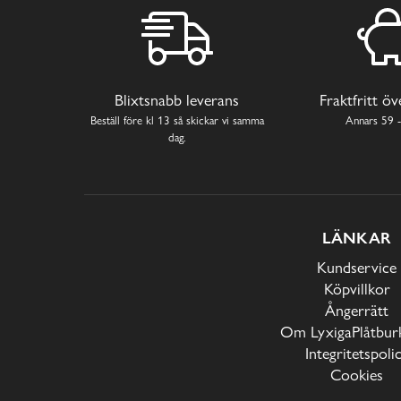
Blixtsnabb leverans
Fraktfritt ö
Beställ före kl 13 så skickar vi samma
Annars 59 -
dag.
LÄNKAR
Kundservice
Köpvillkor
Ångerrätt
Om LyxigaPlåtburk
Integritetspoli
Cookies