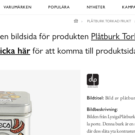
VARUMÄRKEN
POPULÄRA
NYHETER
KAMPA
PLÅTBURK TORKAD FRUKT
 en bildsida för produkten
Plåtburk Tor
icka här
för att komma till produktsid
Bild av plåtbu
Bildtitel:
Bildbeskrivning:
Bilden från LyxigaPlåtburka
la porte. Denna burk är en 
där dess släta yta kontraste