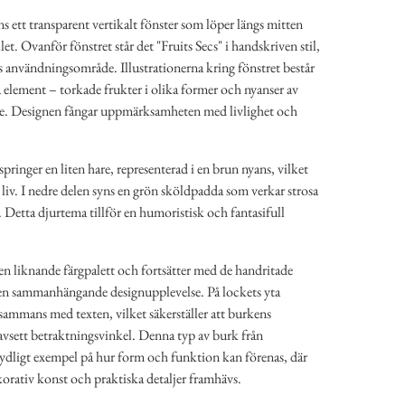
s ett transparent vertikalt fönster som löper längs mitten
let. Ovanför fönstret står det "Fruits Secs" i handskriven stil,
s användningsområde. Illustrationerna kring fönstret består
 element – torkade frukter i olika former och nyanser av
e. Designen fångar uppmärksamheten med livlighet och
pringer en liten hare, representerad i en brun nyans, vilket
h liv. I nedre delen syns en grön sköldpadda som verkar strosa
 Detta djurtema tillför en humoristisk och fantasifull
en liknande färgpalett och fortsätter med de handritade
er en sammanhängande designupplevelse. På lockets yta
sammans med texten, vilket säkerställer att burkens
avsett betraktningsvinkel. Denna typ av burk från
 tydligt exempel på hur form och funktion kan förenas, där
orativ konst och praktiska detaljer framhävs.