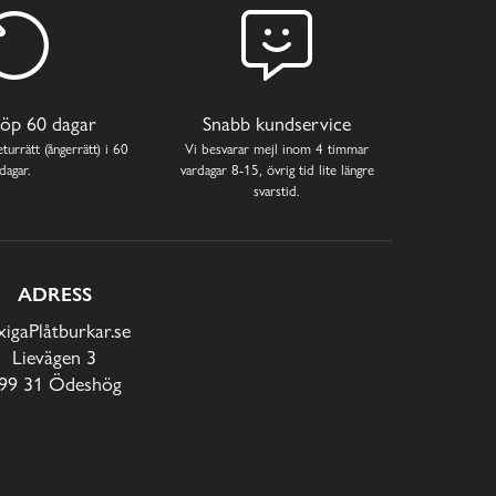
öp 60 dagar
Snabb kundservice
turrätt (ångerrätt) i 60
Vi besvarar mejl inom 4 timmar
dagar.
vardagar 8-15, övrig tid lite längre
svarstid.
ADRESS
xigaPlåtburkar.se
Lievägen 3
99 31 Ödeshög