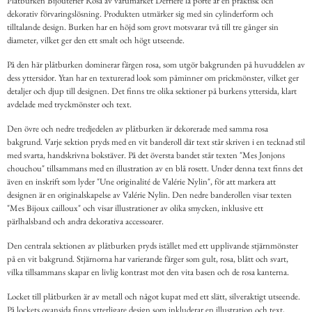
Plåtburken Bijouterier Rosa av varumärket Derrière la porte är en praktisk och
dekorativ förvaringslösning. Produkten utmärker sig med sin cylinderform och
tilltalande design. Burken har en höjd som grovt motsvarar två till tre gånger sin
diameter, vilket ger den ett smalt och högt utseende.
På den här plåtburken dominerar färgen rosa, som utgör bakgrunden på huvuddelen av
dess yttersidor. Ytan har en texturerad look som påminner om prickmönster, vilket ger
detaljer och djup till designen. Det finns tre olika sektioner på burkens yttersida, klart
avdelade med tryckmönster och text.
Den övre och nedre tredjedelen av plåtburken är dekorerade med samma rosa
bakgrund. Varje sektion pryds med en vit banderoll där text står skriven i en tecknad stil
med svarta, handskrivna bokstäver. På det översta bandet står texten "Mes Jonjons
chouchou" tillsammans med en illustration av en blå rosett. Under denna text finns det
även en inskrift som lyder "Une originalité de Valérie Nylin", för att markera att
designen är en originalskapelse av Valérie Nylin. Den nedre banderollen visar texten
"Mes Bijoux cailloux" och visar illustrationer av olika smycken, inklusive ett
pärlhalsband och andra dekorativa accessoarer.
Den centrala sektionen av plåtburken pryds istället med ett upplivande stjärnmönster
på en vit bakgrund. Stjärnorna har varierande färger som gult, rosa, blått och svart,
vilka tillsammans skapar en livlig kontrast mot den vita basen och de rosa kanterna.
Locket till plåtburken är av metall och något kupat med ett slätt, silveraktigt utseende.
På lockets ovansida finns ytterligare design som inkluderar en illustration och text,