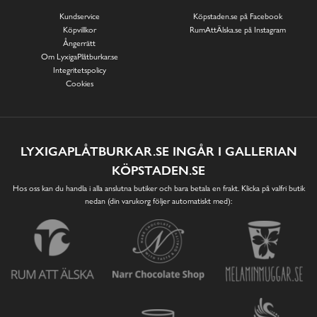
Kundservice
Köpstaden.se på Facebook
Köpvillkor
RumAttÄlska.se på Instagram
Ångerrätt
Om LyxigaPlåtburkar.se
Integritetspolicy
Cookies
LYXIGAPLÅTBURKAR.SE INGÅR I GALLERIAN
KÖPSTADEN.SE
Hos oss kan du handla i alla anslutna butiker och bara betala en frakt. Klicka på valfri butik
nedan (din varukorg följer automatiskt med):