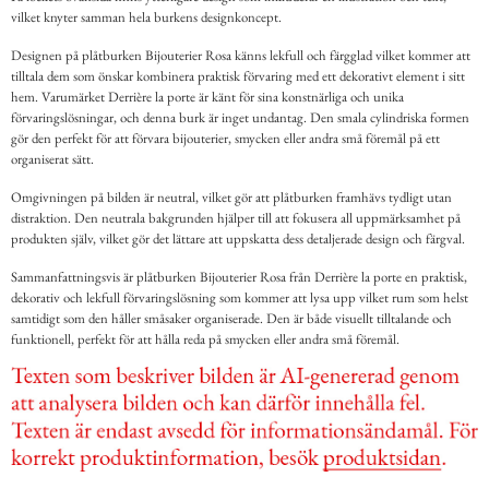
vilket knyter samman hela burkens designkoncept.
Designen på plåtburken Bijouterier Rosa känns lekfull och färgglad vilket kommer att
tilltala dem som önskar kombinera praktisk förvaring med ett dekorativt element i sitt
hem. Varumärket Derrière la porte är känt för sina konstnärliga och unika
förvaringslösningar, och denna burk är inget undantag. Den smala cylindriska formen
gör den perfekt för att förvara bijouterier, smycken eller andra små föremål på ett
organiserat sätt.
Omgivningen på bilden är neutral, vilket gör att plåtburken framhävs tydligt utan
distraktion. Den neutrala bakgrunden hjälper till att fokusera all uppmärksamhet på
produkten själv, vilket gör det lättare att uppskatta dess detaljerade design och färgval.
Sammanfattningsvis är plåtburken Bijouterier Rosa från Derrière la porte en praktisk,
dekorativ och lekfull förvaringslösning som kommer att lysa upp vilket rum som helst
samtidigt som den håller småsaker organiserade. Den är både visuellt tilltalande och
funktionell, perfekt för att hålla reda på smycken eller andra små föremål.