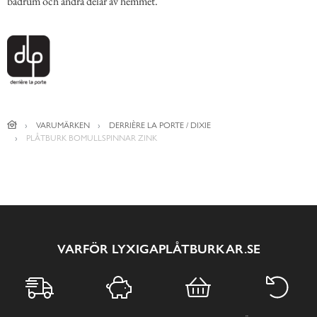
badrum och andra delar av hemmet.
VARUMÄRKEN
DERRIÈRE LA PORTE / DIXIE
PLÅTBURK BOMULLSPINNAR ZINK
VARFÖR LYXIGAPLÅTBURKAR.SE