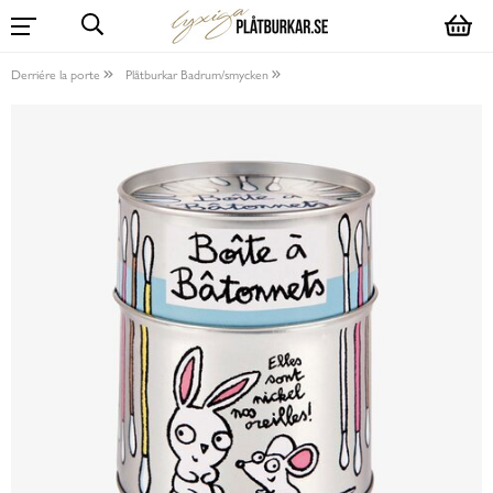
Derriére la porte
Plåtburkar Badrum/smycken