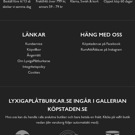
Beställ före kl 13 så
Fraktfritt över 799 kr,
Klarna, Swish & kort
Öppet köp 60 dagar
skickar vi samma dag
annars 59 - 79 kr
LÄNKAR
HÄNG MED OSS
Kundservice
Köpstaden.se på Facebook
Köpvillkor
RumAttÄlska.se på Instagram
Ångerrätt
Om LyxigaPlåtburkar.se
Integritetspolicy
Cookies
LYXIGAPLÅTBURKAR.SE INGÅR I GALLERIAN
KÖPSTADEN.SE
Hos oss kan du handla i alla anslutna butiker och bara betala en frakt. Klicka på valfri butik
nedan (din varukorg följer automatiskt med):