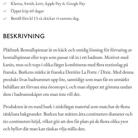
Klarna, Swish, kort, Apple Pay & Google Pay
Öppet köp 60 dagar
Beställ före kl 13 så skickar vi samma dag.
BESKRIVNING
Plåtburk Bomullspinnar är en käck och smidig lösning för förvaring av
bomullspinnar eller tops som passar väl in i ett badrum. Motivet med
kanin, mus och tops i olika färger kombineras med flera textinslag på
franska. Burkens märke är franska Derrière La Porte / Dixie. Med denna
produkt livas badrummet upp lite, samtidigt som man får en utmärkt
behållare att förvara sina örontops i, och man slipper att gömma undan
dem i badrumsskåpet om man inte vill det.
Produkten är en rund burk i zinkfärgat material som matchar de flesta
tänkbara bakgrunder. Burken har måtten åtta centimeters diameter och
tio centimeters höjd, vilket gör att den får plats på de flesta olika ytor
och hyllor där man kan tänkas vilja ställa den.