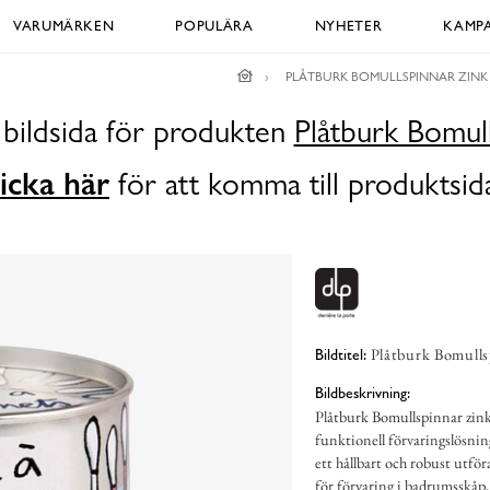
VARUMÄRKEN
POPULÄRA
NYHETER
KAMPA
PLÅTBURK BOMULLSPINNAR ZINK
 bildsida för produkten
Plåtburk Bomull
icka här
för att komma till produktsid
Plåtburk Bomullsp
Bildtitel:
Bildbeskrivning:
Plåtburk Bomullspinnar zink 
funktionell förvaringslösning
ett hållbart och robust utf
för förvaring i badrumsskåp, 