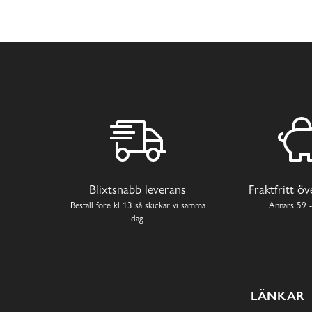
Blixtsnabb leverans
Fraktfritt ö
Beställ före kl 13 så skickar vi samma
Annars 59 -
dag.
LÄNKAR