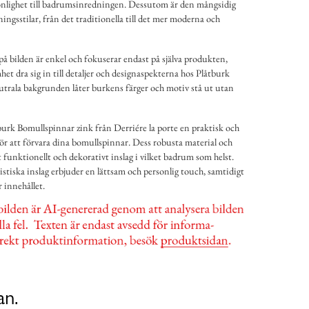
sonlighet till badrumsinredningen. Dessutom är den mångsidig
ningsstilar, från det traditionella till det mer moderna och
 bilden är enkel och fokuserar endast på själva produkten,
het dra sig in till detaljer och designaspekterna hos Plåtburk
trala bakgrunden låter burkens färger och motiv stå ut utan
urk Bomullspinnar zink från Derriére la porte en praktisk och
 för att förvara dina bomullspinnar. Dess robusta material och
tt funktionellt och dekorativt inslag i vilket badrum som helst.
stiska inslag erbjuder en lättsam och personlig touch, samtidigt
 innehållet.
an.