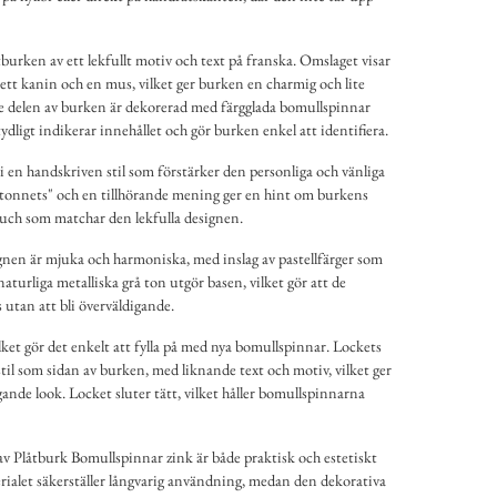
burken av ett lekfullt motiv och text på franska. Omslaget visar
 ett kanin och en mus, vilket ger burken en charmig och lite
e delen av burken är dekorerad med färgglada bomullspinnar
tydligt indikerar innehållet och gör burken enkel att identifiera.
i en handskriven stil som förstärker den personliga och vänliga
âtonnets" och en tillhörande mening ger en hint om burkens
ouch som matchar den lekfulla designen.
gnen är mjuka och harmoniska, med inslag av pastellfärger som
naturliga metalliska grå ton utgör basen, vilket gör att de
utan att bli överväldigande.
lket gör det enkelt att fylla på med nya bomullspinnar. Lockets
til som sidan av burken, med liknande text och motiv, vilket ger
de look. Locket sluter tätt, vilket håller bomullspinnarna
v Plåtburk Bomullspinnar zink är både praktisk och estetiskt
erialet säkerställer långvarig användning, medan den dekorativa