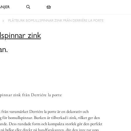
NJER
PLÅTBURK BOMULLSPINNAR ZINK FRÅN DERRIÉRE LA PORTE
spinnar zink
an.
innar zink från Derriére la porte
från varumärket Derriére la porte är en dekorativ och
 för bomullspinnar. Burken är tillverkad i zink, vilket ger den
örande. Dess rundade form och kompakta storlek gör den perfekt
på hyllor eller direkt på handfatskanten, där den inte tar upp