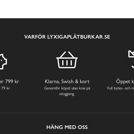
VARFÖR LYXIGAPLÅTBURKAR.SE
ver 799 kr
Klarna, Swish & kort
Öppet k
 79 kr.
Genomför köpet utan krav på
Full bytes- och re
inloggning.
HÄNG MED OSS