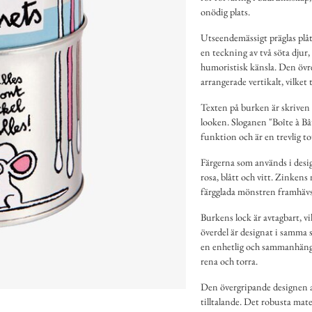
onödig plats.
Utseendemässigt präglas plåt
en teckning av två söta djur,
humoristisk känsla. Den övr
arrangerade vertikalt, vilket 
Texten på burken är skriven 
looken. Sloganen "Boîte à B
funktion och är en trevlig t
Färgerna som används i desi
rosa, blått och vitt. Zinkens 
färgglada mönstren framhävs 
Burkens lock är avtagbart, vi
överdel är designat i samma s
en enhetlig och sammanhängan
rena och torra.
Den övergripande designen a
tilltalande. Det robusta mat