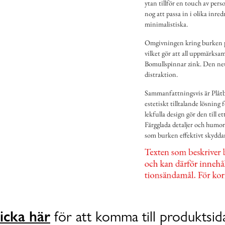
ytan tillför en touch av per
nog att passa in i olika inred
minimalistiska.
Omgivningen kring burken på
vilket gör att all uppmärksam
Bomullspinnar zink. Den neu
distraktion.
Sammanfattningsvis är Plåtb
estetiskt tilltalande lösning
lekfulla design gör den till e
Färgglada detaljer och humori
som burken effektivt skyddar
icka här
för att komma till produktsid