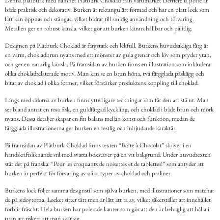
Denna plåtburk med namnet Plåtburk Choklad från varumärket Derriére la porte är
både praktisk och dekorativ. Burken är rektangulärt formad och har en platt lock som
lätt kan öppnas och stängas, vilket bidrar till smidig användning och förvaring.
Metallen ger en robust känsla, vilket gör att burken känns hållbar och pålitlig.
Designen på Plåtburk Choklad är färgstark och lekfull. Burkens huvudsakliga färg är
en varm, chokladbrun nyans med ett mönster av gula grenar och löv som pryder ytan,
och ger en naturlig känsla. På framsidan av burken finns en illustration som inkluderar
olika chokladrelaterade motiv. Man kan se en brun höna, två färgglada påskägg och
bitar av choklad i olika former, vilket förstärker produktens koppling till choklad.
Längs med sidorna av burken finns ytterligare teckningar som får den att stå ut. Man
ser bland annat en rosa fisk, en guldfärgad kyckling, och choklad i både brun och mörk
nyans. Dessa detaljer skapar en fin balans mellan konst och funktion, medan de
färgglada illustrationerna ger burken en festlig och inbjudande karaktär.
På framsidan av Plåtburk Choklad finns texten “Boîte à Chocolat” skrivet i en
handskriftsliknande stil med svarta bokstäver på en vit bakgrund. Under huvudtexten
står det på franska: “Pour les croquants de noisettes et de tablettes!” som antyder att
burken är perfekt för förvaring av olika typer av choklad och praliner.
Burkens lock följer samma designstil som själva burken, med illustrationer som matchar
de på sidoytorna. Locket sitter tätt men är lätt att ta av, vilket säkerställer att innehållet
förblir fräscht. Hela burken har polerade kanter som gör att den är behaglig att hålla i
utan att riskera att man skär sig.