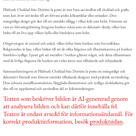
Plåtburk Choklad från Derriére la porte är inte bara användbar till choklad och godis,
utan kan även användas till att förvara andra köksartiklar eller småsaker. Dess
mångsidiga design gör den till ett utmärkt tillägg i vilket kök som helst. Förutom att
vara en förvaringslösning fungerar burken också som en dekorativ detalj, vilket kan
bidra till att liva upp vilken hylla eller bänkskiva som helst.
Omgivningen är neutral och enkel, vilket lyfter fram burken som huvudfokus.
Bakgrunden är ljus, vilket bidrar till att de olika färgerna och illustrationerna på burken
framhävs tydligt. Ljuset gör att metallen i burken glänser något, och detta tillsammans
med de livliga färgerna får burken att verka ännu mer tilltalande och inbjudande.
Sammanfattningsvis är Plåtburk Choklad från Derriére la porte ett mångsidigt och
dekorativt föremål som förenar estetiskt tilltalande designer med praktisk användning.
Dess robusta metallkonstruktion, färgglada illustrationer och tydliga chokladtema gör
den till en uppskattad och användbar del av köksinredningen.