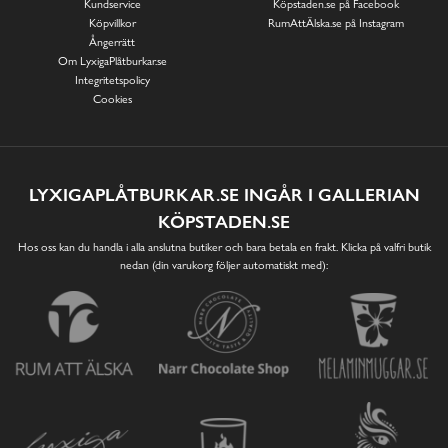
Kundservice
Köpstaden.se på Facebook
Köpvillkor
RumAttÄlska.se på Instagram
Ångerrätt
Om LyxigaPlåtburkar.se
Integritetspolicy
Cookies
LYXIGAPLÅTBURKAR.SE INGÅR I GALLERIAN
KÖPSTADEN.SE
Hos oss kan du handla i alla anslutna butiker och bara betala en frakt. Klicka på valfri butik
nedan (din varukorg följer automatiskt med):