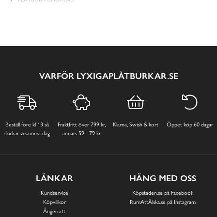
VARFÖR LYXIGAPLÅTBURKAR.SE
Beställ före kl 13 så
Fraktfritt över 799 kr,
Klarna, Swish & kort
Öppet köp 60 dagar
skickar vi samma dag
annars 59 - 79 kr
LÄNKAR
HÄNG MED OSS
Kundservice
Köpstaden.se på Facebook
Köpvillkor
RumAttÄlska.se på Instagram
Ångerrätt