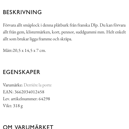
BESKRIVNING
Förvara allt småplock i denna plåtburk från franska Dlp. Du kan förvara
allt från gem, klistermärken, kort, pennor, suddgummi mm. Helt enkelt
allt som brukar ligga framme och skräpa.
Mått:20,5 x 14,5 x 7 cm.
EGENSKAPER
Varumärke:
Derriére la porte
EAN: 3662034012458
Lev. artikelnummer: 64298
Vikt: 318 g
OM VARUMÄRKET