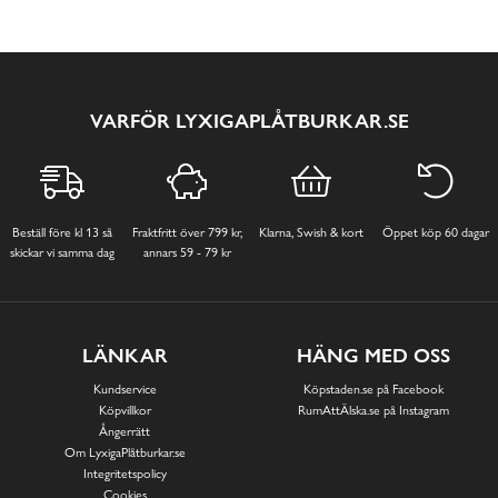
VARFÖR LYXIGAPLÅTBURKAR.SE
Beställ före kl 13 så
Fraktfritt över 799 kr,
Klarna, Swish & kort
Öppet köp 60 dagar
skickar vi samma dag
annars 59 - 79 kr
LÄNKAR
HÄNG MED OSS
Kundservice
Köpstaden.se på Facebook
Köpvillkor
RumAttÄlska.se på Instagram
Ångerrätt
Om LyxigaPlåtburkar.se
Integritetspolicy
Cookies