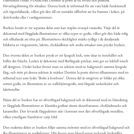
Plåtburken Godis 3-Delad från Derriére la porte är en livfull och praktisk
förvaringslösning för sötsaker. Denna burk är utformad för att vara både funktionell
och iögonfallande, vilket gör den till ett utmärkt tillbehör att ha framme i köket, på
skrivbordet eller i vardagsrummet.
Burken består av tre separata delar som kan staplas ovanpå varandra. Varje del är
dekorerad med färgglada illustrationer av olika typer av godis, vilket gör den både rolig
och tilltalande att titta på. Illustratörens skicklighet märks tydligt i de detaljerade
bilderna av vingummin, lakrits, chokladbitar och andra sötsaker som pryder burken.
Den översta delen av burken pryds av ett ljusgult lock, som tätar in innehållet och
håller det fräscht. Locket är dekorerat med flerfärgade prickar, som ger en lekfull touch
till designen. Under locket finner man en sektion med en bakgrund i samma ljusgula
färg, och mitt på denna sektion är märket Derriére la porte skrivet tillsammans med en
stiliserad text som lyder "Boîte à bonbons". Denna del är omgiven av bilder på olika
sorters godis, en illustration av en nallebjörnsgodis, små färgade sockerkulor och
lakritsrullar.
Nästa del av burken har en silverfärgad bakgrund och är dekorerad med en blandning
av färgglada illustrationer av klassiska godisar såsom skumbananer, chokladsnacks och
karameller. Den levande färgpaletten står i kontrast mot den silverfärgade metallen,
vilket ytterligare framhäver varje bild.
Den nedersta delen av burken följer samma mönster med en silverfärgad bakgrund och
fler illustrationer av godisfigurer. Här finner man bland annat tecknade krokodiler,