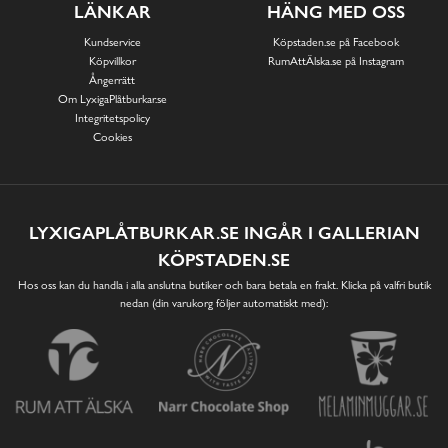
LÄNKAR
HÄNG MED OSS
Kundservice
Köpstaden.se på Facebook
Köpvillkor
RumAttÄlska.se på Instagram
Ångerrätt
Om LyxigaPlåtburkar.se
Integritetspolicy
Cookies
LYXIGAPLÅTBURKAR.SE INGÅR I GALLERIAN
KÖPSTADEN.SE
Hos oss kan du handla i alla anslutna butiker och bara betala en frakt. Klicka på valfri butik
nedan (din varukorg följer automatiskt med):