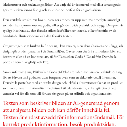
lakritssnurror och sockrade gelébitar. Att varje del är dekorerad med olika sorters godis
gör att burken känns festlig och inbjudande, perfekt för en godisälskare.
Den vertikala strukturen hos burken gör att den tar upp minimalt med yta samtidigt
som den kan rymma mycket godis, vilket gör den både praktisk och snygg. Designen är
tydligt inspirerad av den franska stilens lekfullhet och estetik, vilket förstärks av de
handritade illustrationerna och den franska texten.
Omgivningen som burken befinner sig i kan variera, men dens charmiga och färgglada
design gör att den passar in i de flesta miljöer. Oavsett om det är i ett modernt kök, ett
barnrum eller på en kontorsplats, tillför Plåtburken Godis 3-Delad från Derriére la
porte en touch av glädje och färg.
Sammanfattningsvis, Plåtburken Godis 3-Delad erbjuder inte bara en praktisk lösning
för att förvara små godsaker utan fungerar även som en dekorativ detalj i hemmet.
Derriére la porte har med sin unika design och lekfulla illustrationer skapat en produkt
som kombinerar funktionalitet med visuell tilltalande estetik, vilket gör den till ett
utmärkt val för alla som vill förvara sitt godis på ett stilfullt och organiserat sätt.