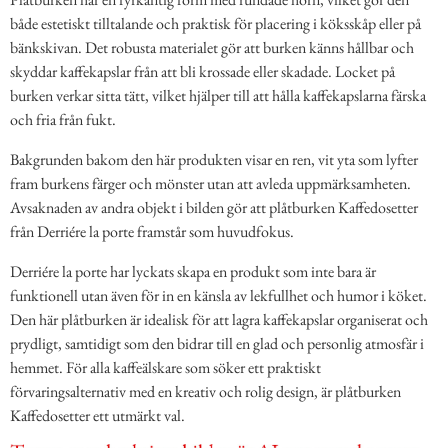
både estetiskt tilltalande och praktisk för placering i köksskåp eller på
bänkskivan. Det robusta materialet gör att burken känns hållbar och
skyddar kaffekapslar från att bli krossade eller skadade. Locket på
burken verkar sitta tätt, vilket hjälper till att hålla kaffekapslarna färska
och fria från fukt.
Bakgrunden bakom den här produkten visar en ren, vit yta som lyfter
fram burkens färger och mönster utan att avleda uppmärksamheten.
Avsaknaden av andra objekt i bilden gör att plåtburken Kaffedosetter
från Derriére la porte framstår som huvudfokus.
Derriére la porte har lyckats skapa en produkt som inte bara är
funktionell utan även för in en känsla av lekfullhet och humor i köket.
Den här plåtburken är idealisk för att lagra kaffekapslar organiserat och
prydligt, samtidigt som den bidrar till en glad och personlig atmosfär i
hemmet. För alla kaffeälskare som söker ett praktiskt
förvaringsalternativ med en kreativ och rolig design, är plåtburken
Kaffedosetter ett utmärkt val.