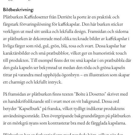
Bildbeskrivning:
Plåtburken Kaffedosetter från Derriére la porte är en praktisk och
färgstark förvaringslösning för kaffekapslar. Den här burken sticker
verkligen ut med sitt unika och lekfulla design. Framsidan och sidorna
av plåtburken är dekorerade med olika tecknade bilder av kaffekapslar i
livliga färger som röd, gul, grön, blå, rosa och svart. Dessa kapslar har
karaktärsbilder och små pratbubblor, vilket ger en humoristisk touch
till produkten. Till exempel finns det tre små kapslar i en pratbubbla där
den gula kapseln ser bekymrad ut medan den röda och gröna kapseln
tittar på varandra med upphöjda ögonbryn – en illustration som skapar
ett charmigt och lekfullt intryck.
På framsidan av plåtburken finns texten "Boîte à Dosettes" skrivet med
en handskriftsliknande stil i svart mot en vit bakgrund. Dessa ord
betyder "Kapselburk" på franska, vilket tydligt indikerar produktens
användningsområde. Den övergripande bakgrundsfärgen på plåtburken
är en mörkgrå nyans som kontrasterar bra med de färgglada kapslarna.
Plåtburken har en fyrkantig form med rundade hörn, vilket gör den