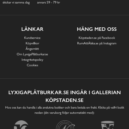
skickar vi samma dag
annars 59 - 79 kr
LÄNKAR
HÄNG MED OSS
Kundservice
Köpstaden.se på Facebook
Köpvillkor
RumAttÄlska.se på Instagram
Ångerrätt
Om LyxigaPlåtburkar.se
Integritetspolicy
Cookies
LYXIGAPLÅTBURKAR.SE INGÅR I GALLERIAN
KÖPSTADEN.SE
Hos oss kan du handla i alla anslutna butiker och bara betala en frakt. Klicka på valfri butik
nedan (din varukorg följer automatiskt med):