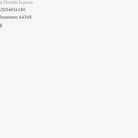
e:
Derriére la porte
62034016180
kelnummer: 64348
 g