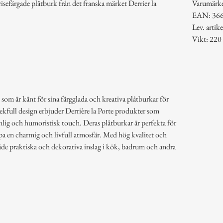
erisefärgade plåtburk från det franska märket Derrier la
Varumärk
EAN: 36
Lev. arti
Vikt: 220
 som är känt för sina färgglada och kreativa plåtburkar för
lekfull design erbjuder Derrière la Porte produkter som
lig och humoristisk touch. Deras plåtburkar är perfekta för
pa en charmig och livfull atmosfär. Med hög kvalitet och
åde praktiska och dekorativa inslag i kök, badrum och andra