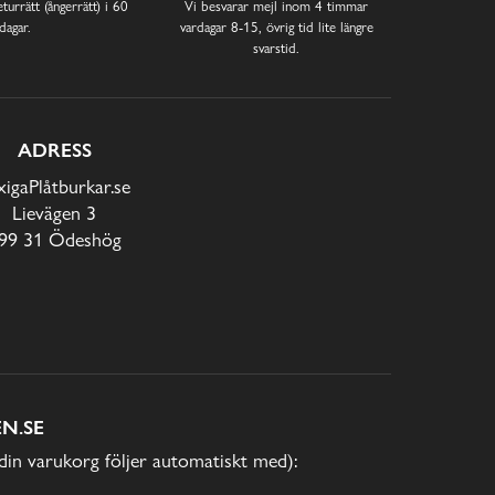
turrätt (ångerrätt) i 60
Vi besvarar mejl inom 4 timmar
dagar.
vardagar 8-15, övrig tid lite längre
svarstid.
ADRESS
xigaPlåtburkar.se
Lievägen 3
99 31 Ödeshög
N.SE
(din varukorg följer automatiskt med):