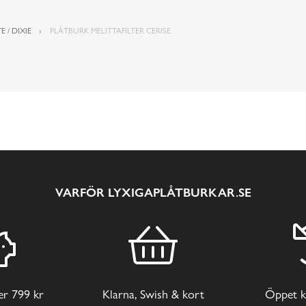
E / DIXIE
PLÅTBURK MELITTAFILTER CERISE
VARFÖR LYXIGAPLÅTBURKAR.SE
ver 799 kr
Klarna, Swish & kort
Öppet k