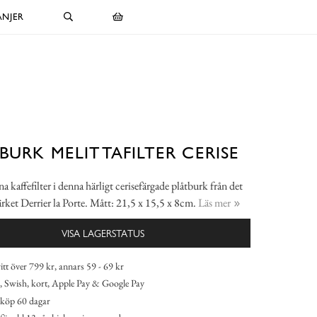
NJER
BURK MELITTAFILTER CERISE
a kaffefilter i denna härligt cerisefärgade plåtburk från det
rket Derrier la Porte. Mått: 21,5 x 15,5 x 8cm.
Läs mer
VISA LAGERSTATUS
itt över 799 kr, annars 59 - 69 kr
 Swish, kort, Apple Pay & Google Pay
köp 60 dagar