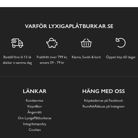
VARFÖR LYXIGAPLÅTBURKAR.SE
Beställ före kl 13 så
Fraktfritt över 799 kr,
Klarna, Swish & kort
Öppet köp 60 dagar
skickar vi samma dag
annars 59 - 79 kr
LÄNKAR
HÄNG MED OSS
Kundservice
Köpstaden.se på Facebook
Köpvillkor
RumAttÄlska.se på Instagram
Ångerrätt
Om LyxigaPlåtburkar.se
Integritetspolicy
Cookies