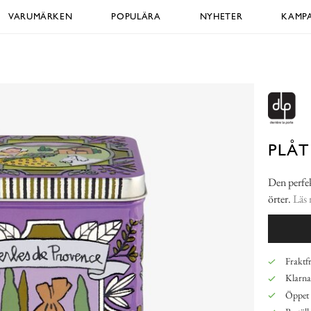
VARUMÄRKEN
POPULÄRA
NYHETER
KAMPA
PLÅT
Den perfek
örter.
Läs
Fraktfr
Klarna,
Öppet 