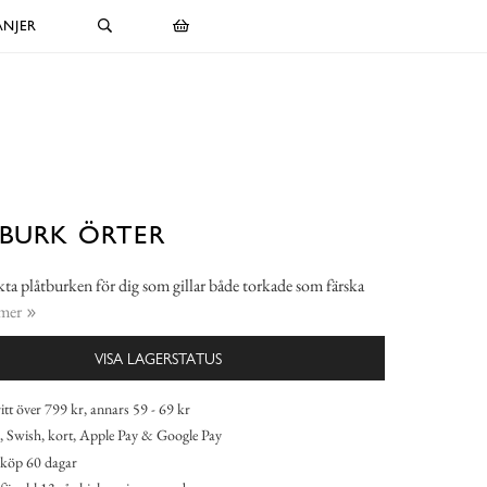
NJER
BURK ÖRTER
ta plåtburken för dig som gillar både torkade som färska
 mer
VISA LAGERSTATUS
itt över 799 kr, annars 59 - 69 kr
 Swish, kort, Apple Pay & Google Pay
köp 60 dagar