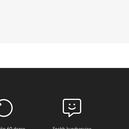
öp 60 dagar
Snabb kundservice