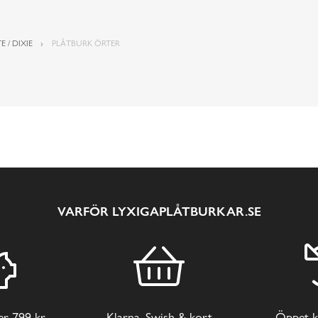
E / DIXIE
PLÅTBURK ÖRTER
VARFÖR LYXIGAPLÅTBURKAR.SE
ver 799 kr
Klarna, Swish & kort
Öppet k