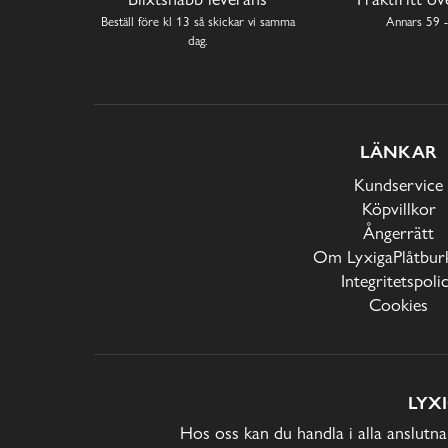
Beställ före kl 13 så skickar vi samma
Annars 59 -
dag.
LÄNKAR
Kundservice
Köpvillkor
Ångerrätt
Om LyxigaPlåtburk
Integritetspoli
Cookies
LYX
Hos oss kan du handla i alla anslutna