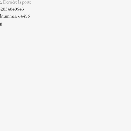
e:
Derriére la porte
62034040543
kelnummer: 64456
 g