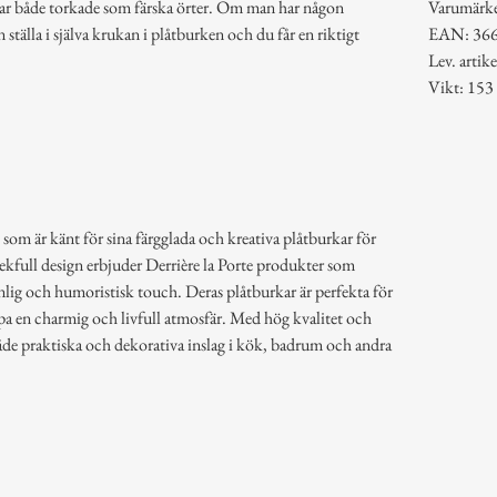
lar både torkade som färska örter. Om man har någon
Varumärk
 ställa i själva krukan i plåtburken och du får en riktigt
EAN: 36
Lev. arti
Vikt: 153
 som är känt för sina färgglada och kreativa plåtburkar för
lekfull design erbjuder Derrière la Porte produkter som
lig och humoristisk touch. Deras plåtburkar är perfekta för
pa en charmig och livfull atmosfär. Med hög kvalitet och
åde praktiska och dekorativa inslag i kök, badrum och andra