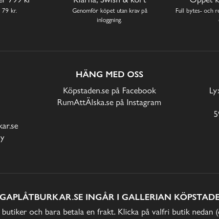
 79 kr.
Genomför köpet utan krav på
Full bytes- och re
inloggning.
HÄNG MED OSS
Köpstaden.se på Facebook
Ly
RumAttÄlska.se på Instagram
5
ar.se
cy
IGAPLÅTBURKAR.SE INGÅR I GALLERIAN KÖPSTADE
 butiker och bara betala en frakt. Klicka på valfri butik nedan 