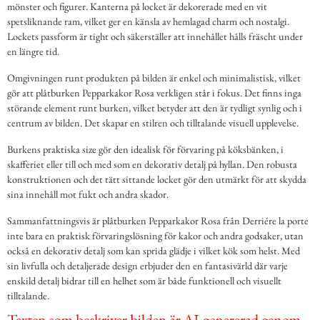
mönster och figurer. Kanterna på locket är dekorerade med en vit
spetsliknande ram, vilket ger en känsla av hemlagad charm och nostalgi.
Lockets passform är tight och säkerställer att innehållet hålls fräscht under
en längre tid.
Omgivningen runt produkten på bilden är enkel och minimalistisk, vilket
gör att plåtburken Pepparkakor Rosa verkligen står i fokus. Det finns inga
störande element runt burken, vilket betyder att den är tydligt synlig och i
centrum av bilden. Det skapar en stilren och tilltalande visuell upplevelse.
Burkens praktiska size gör den idealisk för förvaring på köksbänken, i
skafferiet eller till och med som en dekorativ detalj på hyllan. Den robusta
konstruktionen och det tätt sittande locket gör den utmärkt för att skydda
sina innehåll mot fukt och andra skador.
Sammanfattningsvis är plåtburken Pepparkakor Rosa från Derriére la porte
inte bara en praktisk förvaringslösning för kakor och andra godsaker, utan
också en dekorativ detalj som kan sprida glädje i vilket kök som helst. Med
sin livfulla och detaljerade design erbjuder den en fantasivärld där varje
enskild detalj bidrar till en helhet som är både funktionell och visuellt
tilltalande.