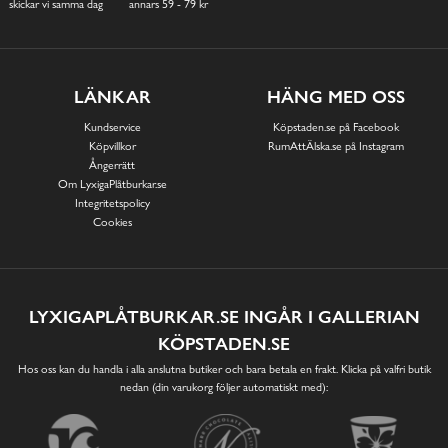
skickar vi samma dag
annars 59 - 79 kr
LÄNKAR
HÄNG MED OSS
Kundservice
Köpstaden.se på Facebook
Köpvillkor
RumAttÄlska.se på Instagram
Ångerrätt
Om LyxigaPlåtburkar.se
Integritetspolicy
Cookies
LYXIGAPLÅTBURKAR.SE INGÅR I GALLERIAN
KÖPSTADEN.SE
Hos oss kan du handla i alla anslutna butiker och bara betala en frakt. Klicka på valfri butik
nedan (din varukorg följer automatiskt med):