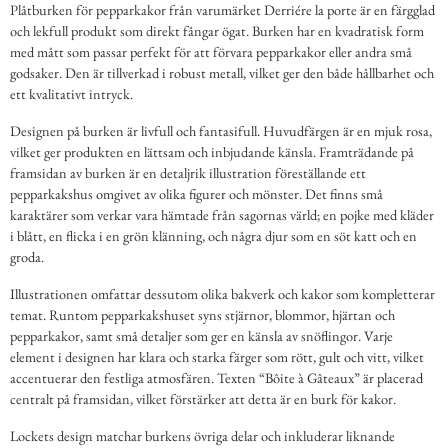
Plåtburken för pepparkakor från varumärket Derriére la porte är en färgglad
och lekfull produkt som direkt fångar ögat. Burken har en kvadratisk form
med mått som passar perfekt för att förvara pepparkakor eller andra små
godsaker. Den är tillverkad i robust metall, vilket ger den både hållbarhet och
ett kvalitativt intryck.
Designen på burken är livfull och fantasifull. Huvudfärgen är en mjuk rosa,
vilket ger produkten en lättsam och inbjudande känsla. Framträdande på
framsidan av burken är en detaljrik illustration föreställande ett
pepparkakshus omgivet av olika figurer och mönster. Det finns små
karaktärer som verkar vara hämtade från sagornas värld; en pojke med kläder
i blått, en flicka i en grön klänning, och några djur som en söt katt och en
groda.
Illustrationen omfattar dessutom olika bakverk och kakor som kompletterar
temat. Runtom pepparkakshuset syns stjärnor, blommor, hjärtan och
pepparkakor, samt små detaljer som ger en känsla av snöflingor. Varje
element i designen har klara och starka färger som rött, gult och vitt, vilket
accentuerar den festliga atmosfären. Texten “Bôite à Gâteaux” är placerad
centralt på framsidan, vilket förstärker att detta är en burk för kakor.
Lockets design matchar burkens övriga delar och inkluderar liknande