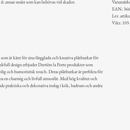
ter & annat smått som kan behövas vid skador.
Varumärk
EAN: 36
Lev. art
Vikt: 105
 som är känt för sina färgglada och kreativa plåtburkar för
lekfull design erbjuder Derrière la Porte produkter som
lig och humoristisk touch. Deras plåtburkar är perfekta för
pa en charmig och livfull atmosfär. Med hög kvalitet och
åde praktiska och dekorativa inslag i kök, badrum och andra