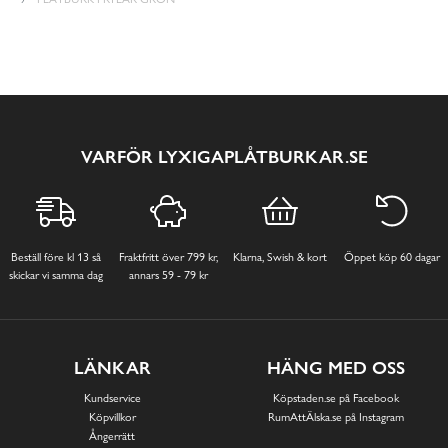
VARFÖR LYXIGAPLÅTBURKAR.SE
Beställ före kl 13 så
Fraktfritt över 799 kr,
Klarna, Swish & kort
Öppet köp 60 dagar
skickar vi samma dag
annars 59 - 79 kr
LÄNKAR
HÄNG MED OSS
Kundservice
Köpstaden.se på Facebook
Köpvillkor
RumAttÄlska.se på Instagram
Ångerrätt