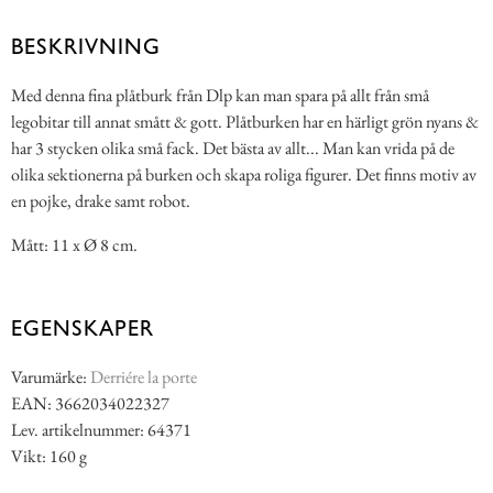
BESKRIVNING
Med denna fina plåtburk från Dlp kan man spara på allt från små
legobitar till annat smått & gott. Plåtburken har en härligt grön nyans &
har 3 stycken olika små fack. Det bästa av allt... Man kan vrida på de
olika sektionerna på burken och skapa roliga figurer. Det finns motiv av
en pojke, drake samt robot.
Mått: 11 x Ø 8 cm.
EGENSKAPER
Varumärke:
Derriére la porte
EAN: 3662034022327
Lev. artikelnummer: 64371
Vikt: 160 g