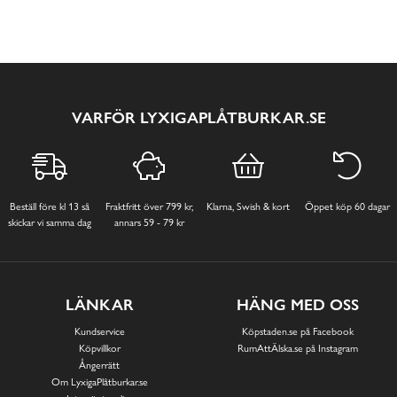
VARFÖR LYXIGAPLÅTBURKAR.SE
Beställ före kl 13 så
Fraktfritt över 799 kr,
Klarna, Swish & kort
Öppet köp 60 dagar
skickar vi samma dag
annars 59 - 79 kr
LÄNKAR
HÄNG MED OSS
Kundservice
Köpstaden.se på Facebook
Köpvillkor
RumAttÄlska.se på Instagram
Ångerrätt
Om LyxigaPlåtburkar.se