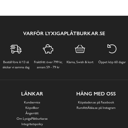
VARFÖR LYXIGAPLÅTBURKAR.SE
Beställ före kl 13 så
Fraktfritt över 799 kr,
Klarna, Swish & kort
Öppet köp 60 dagar
skickar vi samma dag
annars 59 - 79 kr
LÄNKAR
HÄNG MED OSS
Kundservice
Köpstaden.se på Facebook
Köpvillkor
RumAttÄlska.se på Instagram
Ångerrätt
Om LyxigaPlåtburkar.se
Integritetspolicy