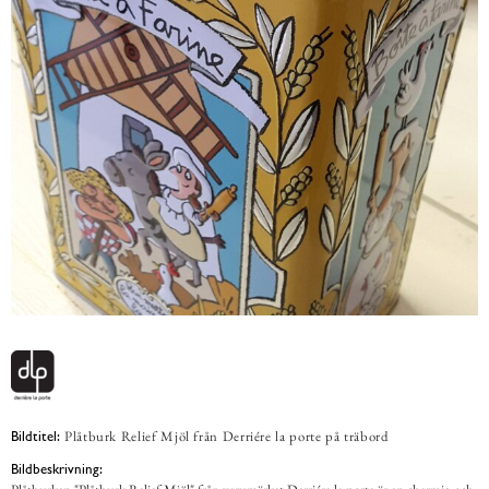
Plåtburk Relief Mjöl från Derriére la porte på träbord
Bildtitel:
Bildbeskrivning: