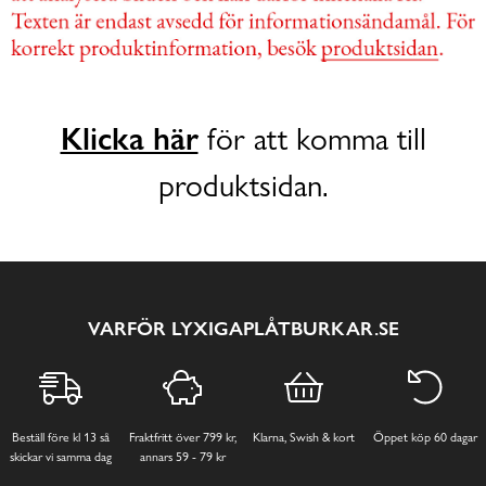
Klicka här
för att komma till
produktsidan.
VARFÖR LYXIGAPLÅTBURKAR.SE
Beställ före kl 13 så
Fraktfritt över 799 kr,
Klarna, Swish & kort
Öppet köp 60 dagar
skickar vi samma dag
annars 59 - 79 kr