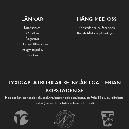
LÄNKAR
HÄNG MED OSS
Kundservice
Köpstaden.se på Facebook
Köpvillkor
RumAttÄlska.se på Instagram
Ångerrätt
Om LyxigaPlåtburkar.se
Integritetspolicy
Cookies
LYXIGAPLÅTBURKAR.SE INGÅR I GALLERIAN
KÖPSTADEN.SE
Hos oss kan du handla i alla anslutna butiker och bara betala en frakt. Klicka på valfri butik
nedan (din varukorg följer automatiskt med):