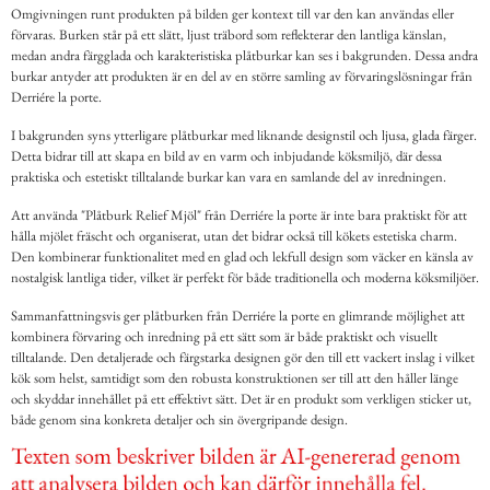
Omgivningen runt produkten på bilden ger kontext till var den kan användas eller
förvaras. Burken står på ett slätt, ljust träbord som reflekterar den lantliga känslan,
medan andra färgglada och karakteristiska plåtburkar kan ses i bakgrunden. Dessa andra
burkar antyder att produkten är en del av en större samling av förvaringslösningar från
Derriére la porte.
I bakgrunden syns ytterligare plåtburkar med liknande designstil och ljusa, glada färger.
Detta bidrar till att skapa en bild av en varm och inbjudande köksmiljö, där dessa
praktiska och estetiskt tilltalande burkar kan vara en samlande del av inredningen.
Att använda "Plåtburk Relief Mjöl" från Derriére la porte är inte bara praktiskt för att
hålla mjölet fräscht och organiserat, utan det bidrar också till kökets estetiska charm.
Den kombinerar funktionalitet med en glad och lekfull design som väcker en känsla av
nostalgisk lantliga tider, vilket är perfekt för både traditionella och moderna köksmiljöer.
Sammanfattningsvis ger plåtburken från Derriére la porte en glimrande möjlighet att
kombinera förvaring och inredning på ett sätt som är både praktiskt och visuellt
tilltalande. Den detaljerade och färgstarka designen gör den till ett vackert inslag i vilket
kök som helst, samtidigt som den robusta konstruktionen ser till att den håller länge
och skyddar innehållet på ett effektivt sätt. Det är en produkt som verkligen sticker ut,
både genom sina konkreta detaljer och sin övergripande design.