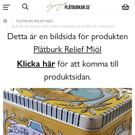
PLÅTBURK RELIEF MJÖL
PLÅTBURK RELIEF MJÖL FRÅN DERRIÉRE LA PORTE PÅ TRÄBORD
Detta är en bildsida för produkten
Plåtburk Relief Mjöl
Klicka här
för att komma till
produktsidan.