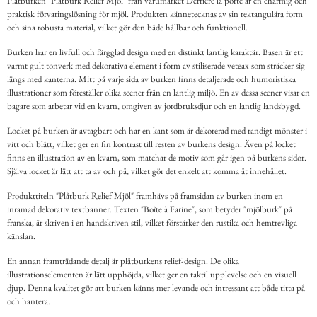
Plåtburken "Plåtburk Relief Mjöl" från varumärket Derriére la porte är en charmig och
praktisk förvaringslösning för mjöl. Produkten kännetecknas av sin rektangulära form
och sina robusta material, vilket gör den både hållbar och funktionell.
Burken har en livfull och färgglad design med en distinkt lantlig karaktär. Basen är ett
varmt gult tonverk med dekorativa element i form av stiliserade veteax som sträcker sig
längs med kanterna. Mitt på varje sida av burken finns detaljerade och humoristiska
illustrationer som föreställer olika scener från en lantlig miljö. En av dessa scener visar en
bagare som arbetar vid en kvarn, omgiven av jordbruksdjur och en lantlig landsbygd.
Locket på burken är avtagbart och har en kant som är dekorerad med randigt mönster i
vitt och blått, vilket ger en fin kontrast till resten av burkens design. Även på locket
finns en illustration av en kvarn, som matchar de motiv som går igen på burkens sidor.
Själva locket är lätt att ta av och på, vilket gör det enkelt att komma åt innehållet.
Produkttiteln "Plåtburk Relief Mjöl" framhävs på framsidan av burken inom en
inramad dekorativ textbanner. Texten "Boîte à Farine", som betyder "mjölburk" på
franska, är skriven i en handskriven stil, vilket förstärker den rustika och hemtrevliga
känslan.
En annan framträdande detalj är plåtburkens relief-design. De olika
illustrationselementen är lätt upphöjda, vilket ger en taktil upplevelse och en visuell
djup. Denna kvalitet gör att burken känns mer levande och intressant att både titta på
och hantera.