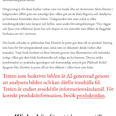
Omgivningen för dessa burkar verkar vara i en butik eller ett showroom. Stora fönster i
bakgrunden tillför gott om naturligt ljus, vilket gör att de klara färgerna och detaljerna
på burkarna framträder ännu bättre. I bakgrunden kan man också se olika
inredningsdetaljer som lampor och hyllor, samt andra förvaringslösningar. Vita väggar
och ljusa ytor reflekterar ljuset bra och skapar en ren atmosfär som tillåter de färgglada
burkarna att stå i centrum.
Det breda utbudet av plåtburkar från Derriére la porte gör dem till en attraktiv lösning
inte bara för förvaringsändamål utan också som en dekorativ detalj i köket eller
matsalen. Varje burk berättar en liten historia genom sina illustrationer och tematiska
inslag, vilket gör dem både funktionella och roliga att ha framme. Denna unika
kombination av praktiska egenskaper och konstnärligt uttryck gör Plåtburk Relief
Spagetti från Derriére la porte till ett fint tillskott i vilket hem som helst.