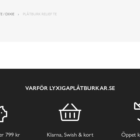
E / DIXIE
PLÅTBURK RELIEF TE
VARFÖR LYXIGAPLÅTBURKAR.SE
ver 799 kr
Klarna, Swish & kort
Öppet k