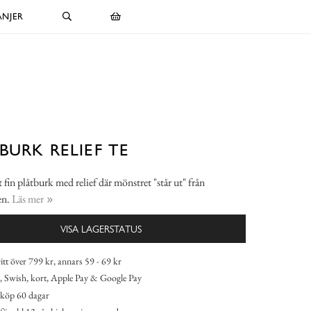
NJER
BURK RELIEF TE
t fin plåtburk med relief där mönstret "står ut" från
en.
Läs mer
VISA LAGERSTATUS
itt över 799 kr, annars 59 - 69 kr
 Swish, kort, Apple Pay & Google Pay
köp 60 dagar