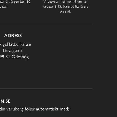
turrätt (ångerrätt) i 60
Vi besvarar mejl inom 4 timmar
dagar.
vardagar 8-15, övrig tid lite längre
svarstid.
ADRESS
xigaPlåtburkar.se
Lievägen 3
99 31 Ödeshög
N.SE
(din varukorg följer automatiskt med):