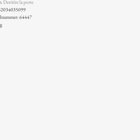
e:
Derriére la porte
62034035099
kelnummer: 64447
 g