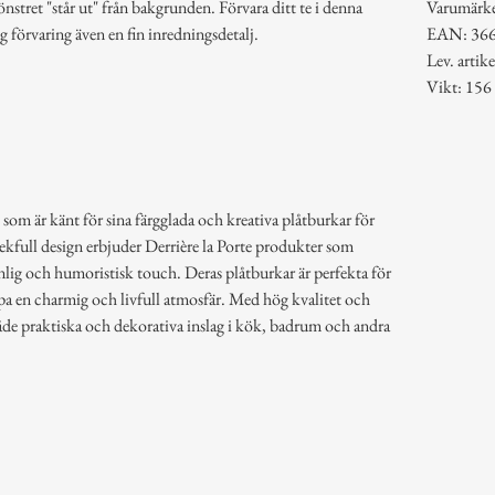
önstret "står ut" från bakgrunden. Förvara ditt te i denna
Varumärk
 förvaring även en fin inredningsdetalj.
EAN: 36
Lev. arti
Vikt: 156
 som är känt för sina färgglada och kreativa plåtburkar för
lekfull design erbjuder Derrière la Porte produkter som
lig och humoristisk touch. Deras plåtburkar är perfekta för
pa en charmig och livfull atmosfär. Med hög kvalitet och
åde praktiska och dekorativa inslag i kök, badrum och andra