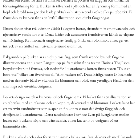
Plåtburken Relief Te från varumärket Derriére la porte är en färgglad och tilltalande
förvaringslösning för te. Burken är tillverkad i plåt och har en fyrkantig form, med en
höjd och bredd som gör den både praktisk och lättplacerad i köket eller på tebordet. På
framsidan av burken finns en livfull illustration som direkt fångar ögat.
Illustrationen visar två kvinnor klädda i eleganta hattar, sittande mitt emot varandra och
njutande av varsin kopp te. Deras kläder och accessoarer framhäver en känsla av elegans
och förfining. Kvinnorna är omgivna av frodig grönska och blommor, vilket ger ett
intryck av en fridfull och trivsam te-stund utomhus.
Bakgrunden på burken är i en djup rosa färg, som framhäver de levande färgerna i
illustrationerna ännu mer. Längst upp på framsidan finns texten "Boîte à Thé," som
betyder teburk på franska, och nedanför illustrationens botten finns texten "Tout en
beau thé!" vilket kan översättas till "Allt i vackert te!". Dessa härliga texter är inramade
med en dekorativ bård av vita och lila blommor och blad, som ytterligare förstärker den
charmiga och estetiska designen.
Lockets design matchar burkens stil och färgschema. På locket finns en illustration av
en tebricka, med en tekanna och en kopp te, dekorerad med blommor. Lockets kant har
ett svartvitt randmönster som skapar en fin kontrast mot de i övrigt färgglada och
detaljerade illustrationerna. Detta randmönster återfinns även på övergången mellan
locket och burkens högra och vänstra sida, vilket knyter ihop designen på ett
harmoniskt sätt.
Burkens baksida och sidor fortsätter i samma livliga rosa färg, dekorerade med liknande