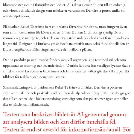
blommönster som på framsidan och locket. Alla dessa element bidrar till en enhetlig
och visuellt tilltalande design som reflekterar varumärket Derriére la portes unika stil
och detaljrikedom.
Plåtburken Relief Te är inte bara en praktisk förvaring för ditt te, utan fungerar även
som en fin dekoration för köket eller tehörnan. Burken är tillräckligt rymlig för att
rymma en god mängd te, och tack vare dess tätslutande lock hålls teet fräscht under en
längre tid. Designen på burkens yta är inte bara estetisk utan också funktionell; den är
lätt att rengöra och håller länge tack vare den hållbara plåten.
Denna produkt passar utmärkt för den som vill organisera sina teer med stil och som
uppskattar en charmig och levande design. Derriére la porte har verkligen lyckats skapa
en teburk som kombinerar både finess och funktionalitet, vilket gör den till ett perfekt
tillskott för teälskare och designentusiaster.
Sammanfattningsvis är plåtburken Relief Te från varumärket Derriére la porte en
estetiskt tilltalande och praktisk produkt. Dess detaljerade och färgsprakande design gör
den till en central del i kökets inredning samtidigt som den på ett överlägset sätt håller
ditt te fräscht och välsmakande.