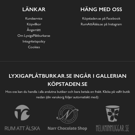
LÄNKAR
HÄNG MED OSS
Kundservice
Köpstaden.se på Facebook
Köpvillkor
RumAttÄlska.se på Instagram
Ångerrätt
Om LyxigaPlåtburkar.se
Integritetspolicy
Cookies
LYXIGAPLÅTBURKAR.SE INGÅR I GALLERIAN
KÖPSTADEN.SE
Hos oss kan du handla i alla anslutna butiker och bara betala en frakt. Klicka på valfri butik
nedan (din varukorg följer automatiskt med):