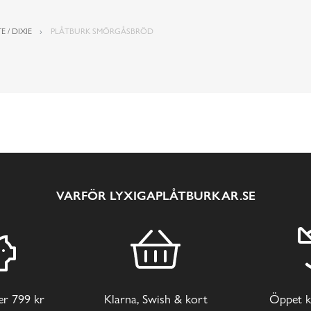
E / DIXIE
PLÅTBURK SMÖRGÅSBRÖD
VARFÖR LYXIGAPLÅTBURKAR.SE
ver 799 kr
Klarna, Swish & kort
Öppet k