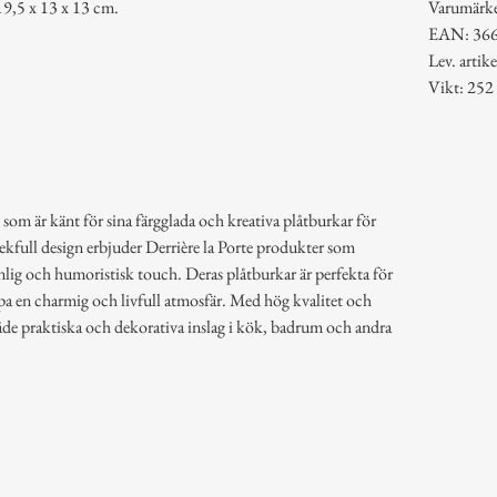
 19,5 x 13 x 13 cm.
Varumärk
EAN: 36
Lev. arti
Vikt: 252
 som är känt för sina färgglada och kreativa plåtburkar för
lekfull design erbjuder Derrière la Porte produkter som
lig och humoristisk touch. Deras plåtburkar är perfekta för
pa en charmig och livfull atmosfär. Med hög kvalitet och
åde praktiska och dekorativa inslag i kök, badrum och andra