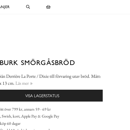
NJER
TBURK SMÖRGÅSBRÖD
rån Derrière La Porte / Dixie till förvaring utav bröd. Mått:
 x 13 cm.
Läs mer
VISA LAGERSTATUS
itt över 799 kr, annars 59 - 69 kr
 Swish, kort, Apple Pay & Google Pay
köp 60 dagar