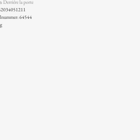
e:
Derriére la porte
62034051211
kelnummer: 64544
 g