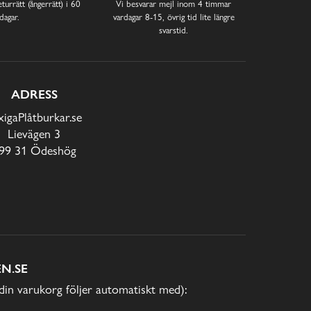
turrätt (ångerrätt) i 60
Vi besvarar mejl inom 4 timmar
dagar.
vardagar 8-15, övrig tid lite längre
svarstid.
ADRESS
xigaPlåtburkar.se
Lievägen 3
99 31 Ödeshög
N.SE
(din varukorg följer automatiskt med):