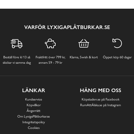
VARFÖR LYXIGAPLÅTBURKAR.SE
Beställ före kl 13 så
Fraktfritt över 799 kr,
Klarna, Swish & kort
Öppet köp 60 dagar
skickar vi samma dag
annars 59 - 79 kr
LÄNKAR
HÄNG MED OSS
Kundservice
Köpstaden.se på Facebook
Köpvillkor
RumAttÄlska.se på Instagram
Ångerrätt
Om LyxigaPlåtburkar.se
Integritetspolicy
Cookies