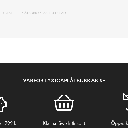
E / DIXIE
PLÅTBURK SYSAKER 3-DELAD
VARFÖR LYXIGAPLÅTBURKAR.SE
ver 799 kr
Klarna, Swish & kort
Öppet k