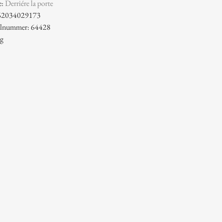
e:
Derriére la porte
62034029173
kelnummer: 64428
 g