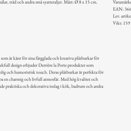
ålar, tråd och andra små syatteraljer. Mått: Ø 8 x 15 cm.
Varumärk
EAN: 36
Lev. arti
Vikt: 159
 som är känt för sina färgglada och kreativa plåtburkar för
lekfull design erbjuder Derrière la Porte produkter som
lig och humoristisk touch. Deras plåtburkar är perfekta för
pa en charmig och livfull atmosfär. Med hög kvalitet och
åde praktiska och dekorativa inslag i kök, badrum och andra