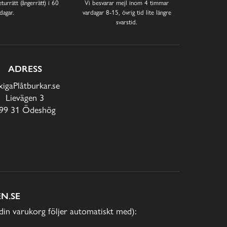
turrätt (ångerrätt) i 60
Vi besvarar mejl inom 4 timmar
dagar.
vardagar 8-15, övrig tid lite längre
svarstid.
ADRESS
xigaPlåtburkar.se
Lievägen 3
99 31 Ödeshög
N.SE
(din varukorg följer automatiskt med):