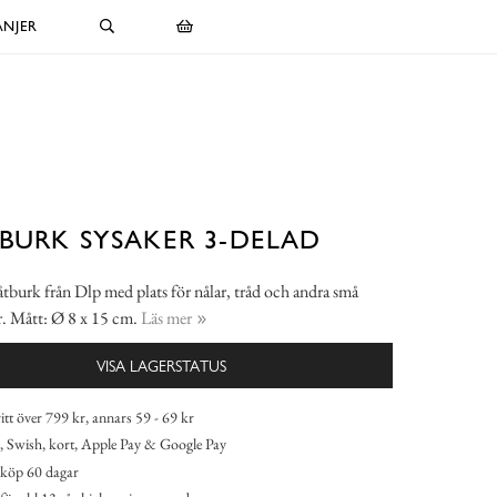
NJER
BURK SYSAKER 3-DELAD
åtburk från Dlp med plats för nålar, tråd och andra små
er. Mått: Ø 8 x 15 cm.
Läs mer
VISA LAGERSTATUS
itt över 799 kr, annars 59 - 69 kr
 Swish, kort, Apple Pay & Google Pay
köp 60 dagar