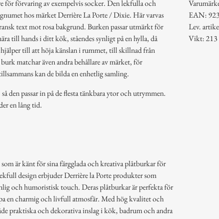
e för förvaring av exempelvis socker. Den lekfulla och
Varumärk
signumet hos märket Derrière La Porte / Dixie. Här varvas
EAN: 92
fransk text mot rosa bakgrund. Burken passar utmärkt för
Lev. arti
a till hands i ditt kök, ståendes synligt på en hylla, då
Vikt: 213
älper till att höja känslan i rummet, till skillnad från
burk matchar även andra behållare av märket, för
 tillsammans kan de bilda en enhetlig samling.
 så den passar in på de flesta tänkbara ytor och utrymmen.
der en lång tid.
 som är känt för sina färgglada och kreativa plåtburkar för
lekfull design erbjuder Derrière la Porte produkter som
lig och humoristisk touch. Deras plåtburkar är perfekta för
pa en charmig och livfull atmosfär. Med hög kvalitet och
åde praktiska och dekorativa inslag i kök, badrum och andra