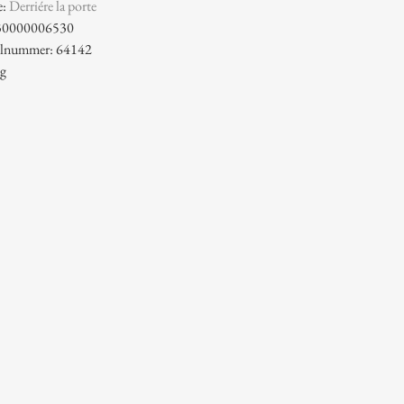
e:
Derriére la porte
30000006530
kelnummer: 64142
 g