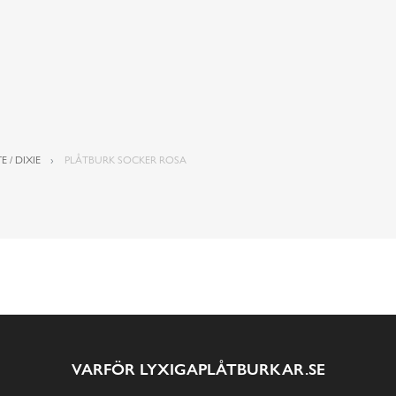
E / DIXIE
PLÅTBURK SOCKER ROSA
VARFÖR LYXIGAPLÅTBURKAR.SE