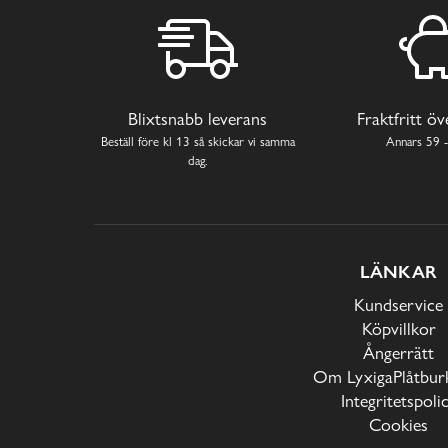
Blixtsnabb leverans
Fraktfritt ö
Beställ före kl 13 så skickar vi samma
Annars 59 -
dag.
LÄNKAR
Kundservice
Köpvillkor
Ångerrätt
Om LyxigaPlåtburk
Integritetspoli
Cookies