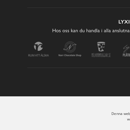
LYX
Hos oss kan du handla i alla anslutna
Denna webb
w