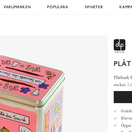
VARUMÄRKEN
POPULÄRA
NYHETER
KAMPA
PLÅT
Plåtburk S
socker.
Lä
Fraktfr
Klarna,
Öppet 