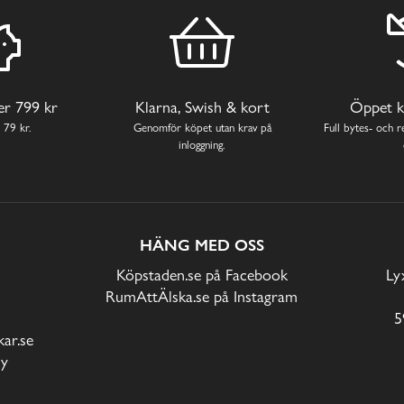
ver 799 kr
Klarna, Swish & kort
Öppet k
 79 kr.
Genomför köpet utan krav på
Full bytes- och re
inloggning.
HÄNG MED OSS
Köpstaden.se på Facebook
Ly
RumAttÄlska.se på Instagram
5
ar.se
cy