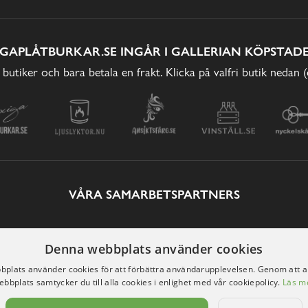
IGAPLÅTBURKAR.SE INGÅR I GALLERIAN KÖPSTADE
 butiker och bara betala en frakt. Klicka på valfri butik nedan 
VÅRA SAMARBETSPARTNERS
Denna webbplats använder cookies
plats använder cookies för att förbättra användarupplevelsen. Genom att 
ebbplats samtycker du till alla cookies i enlighet med vår cookiepolicy.
Läs m