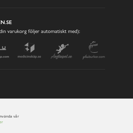
N.SE
(din varukorg följer automatiskt med):
använda vår
er