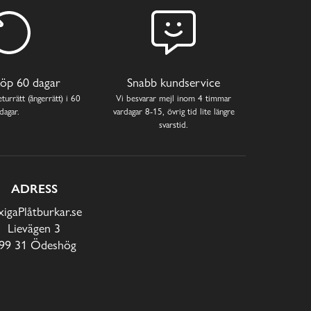
öp 60 dagar
Snabb kundservice
turrätt (ångerrätt) i 60
Vi besvarar mejl inom 4 timmar
dagar.
vardagar 8-15, övrig tid lite längre
svarstid.
ADRESS
xigaPlåtburkar.se
Lievägen 3
99 31 Ödeshög