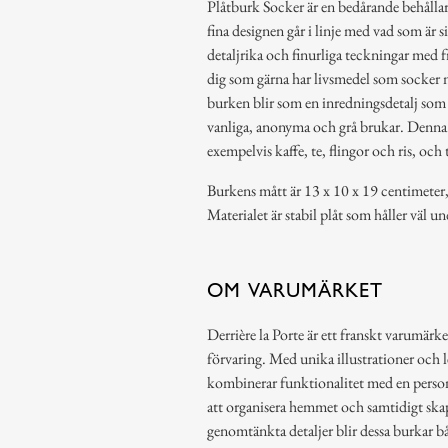
Plåtburk Socker är en bedårande behållar
fina designen går i linje med vad som är 
detaljrika och finurliga teckningar med 
dig som gärna har livsmedel som socker när
burken blir som en inredningsdetalj som hj
vanliga, anonyma och grå brukar. Denna 
exempelvis kaffe, te, flingor och ris, och
Burkens mått är 13 x 10 x 19 centimeter,
Materialet är stabil plåt som håller väl un
OM VARUMÄRKET
Derrière la Porte är ett franskt varumärke
förvaring. Med unika illustrationer och 
kombinerar funktionalitet med en person
att organisera hemmet och samtidigt ska
genomtänkta detaljer blir dessa burkar b