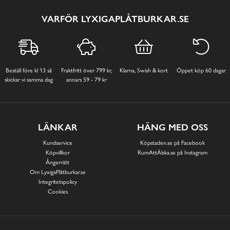
VARFÖR LYXIGAPLÅTBURKAR.SE
Beställ före kl 13 så
Fraktfritt över 799 kr,
Klarna, Swish & kort
Öppet köp 60 dagar
skickar vi samma dag
annars 59 - 79 kr
LÄNKAR
HÄNG MED OSS
Kundservice
Köpstaden.se på Facebook
Köpvillkor
RumAttÄlska.se på Instagram
Ångerrätt
Om LyxigaPlåtburkar.se
Integritetspolicy
Cookies