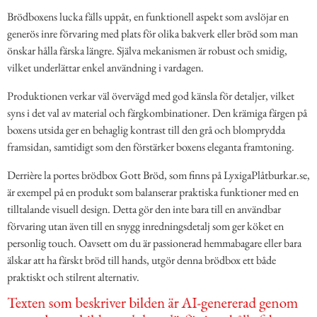
Brödboxens lucka fälls uppåt, en funktionell aspekt som avslöjar en
generös inre förvaring med plats för olika bakverk eller bröd som man
önskar hålla färska längre. Själva mekanismen är robust och smidig,
vilket underlättar enkel användning i vardagen.
Produktionen verkar väl övervägd med god känsla för detaljer, vilket
syns i det val av material och färgkombinationer. Den krämiga färgen på
boxens utsida ger en behaglig kontrast till den grå och blomprydda
framsidan, samtidigt som den förstärker boxens eleganta framtoning.
Derrière la portes brödbox Gott Bröd, som finns på LyxigaPlåtburkar.se,
är exempel på en produkt som balanserar praktiska funktioner med en
tilltalande visuell design. Detta gör den inte bara till en användbar
förvaring utan även till en snygg inredningsdetalj som ger köket en
personlig touch. Oavsett om du är passionerad hemmabagare eller bara
älskar att ha färskt bröd till hands, utgör denna brödbox ett både
praktiskt och stilrent alternativ.