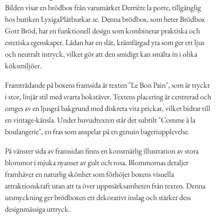
Bilden visar en brödbox från varumärket Derrière la porte, tillgänglig
hos butiken LyxigaPlåtburkar.se. Denna brödbox, som heter Brödbox
Gott Bröd, har en funktionell design som kombinerar praktiska och
estetiska egenskaper. Lådan har en slät, krämfärgad yta som ger ett ljus
och neutralt intryck, vilket gör att den smidigt kan smälta in i olika
köksmiljöer.
Framträdande på boxens framsida är texten "Le Bon Pain", som är tryckt
i stor, linjär stil med svarta bokstäver. Textens placering är centrerad och
omges av en ljusgrå bakgrund med diskreta vita prickar, vilket bidrar till
en vintage-känsla. Under huvudtexten står det subtilt "Comme à la
boulangerie", en fras som anspelar på en genuin bageriupplevelse.
På vänster sida av framsidan finns en konstnärlig illustration av stora
blommor i mjuka nyanser av gult och rosa. Blommornas detaljer
framhäver en naturlig skönhet som förhöjer boxens visuella
attraktionskraft utan att ta över uppmärksamheten från texten. Denna
utsmyckning ger brödboxen ett dekorativt inslag och stärker dess
designmässiga uttryck.