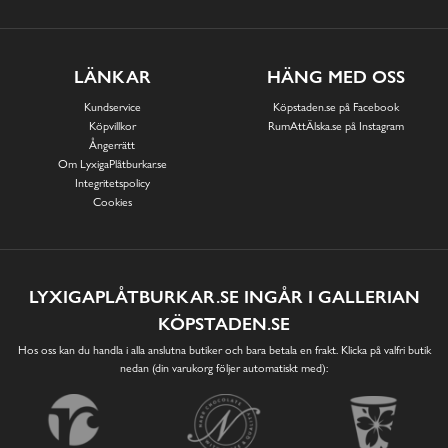
LÄNKAR
HÄNG MED OSS
Kundservice
Köpstaden.se på Facebook
Köpvillkor
RumAttÄlska.se på Instagram
Ångerrätt
Om LyxigaPlåtburkar.se
Integritetspolicy
Cookies
LYXIGAPLÅTBURKAR.SE INGÅR I GALLERIAN
KÖPSTADEN.SE
Hos oss kan du handla i alla anslutna butiker och bara betala en frakt. Klicka på valfri butik
nedan (din varukorg följer automatiskt med):