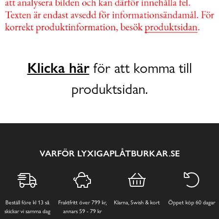
Klicka här
för att komma till
produktsidan.
VARFÖR LYXIGAPLÅTBURKAR.SE
Beställ före kl 13 så
Fraktfritt över 799 kr,
Klarna, Swish & kort
Öppet köp 60 dagar
skickar vi samma dag
annars 59 - 79 kr