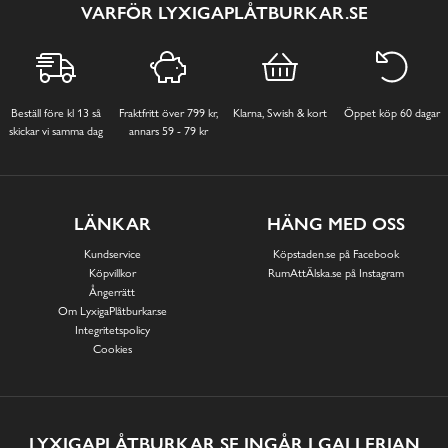
VARFÖR LYXIGAPLÅTBURKAR.SE
Beställ före kl 13 så
Fraktfritt över 799 kr,
Klarna, Swish & kort
Öppet köp 60 dagar
skickar vi samma dag
annars 59 - 79 kr
LÄNKAR
HÄNG MED OSS
Kundservice
Köpstaden.se på Facebook
Köpvillkor
RumAttÄlska.se på Instagram
Ångerrätt
Om LyxigaPlåtburkar.se
Integritetspolicy
Cookies
LYXIGAPLÅTBURKAR.SE INGÅR I GALLERIAN