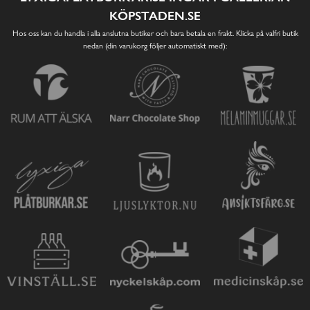
KÖPSTADEN.SE
Hos oss kan du handla i alla anslutna butiker och bara betala en frakt. Klicka på valfri butik
nedan (din varukorg följer automatiskt med):