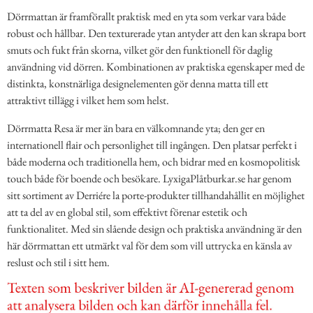
Dörrmattan är framförallt praktisk med en yta som verkar vara både
robust och hållbar. Den texturerade ytan antyder att den kan skrapa bort
smuts och fukt från skorna, vilket gör den funktionell för daglig
användning vid dörren. Kombinationen av praktiska egenskaper med de
distinkta, konstnärliga designelementen gör denna matta till ett
attraktivt tillägg i vilket hem som helst.
Dörrmatta Resa är mer än bara en välkomnande yta; den ger en
internationell flair och personlighet till ingången. Den platsar perfekt i
både moderna och traditionella hem, och bidrar med en kosmopolitisk
touch både för boende och besökare. LyxigaPlåtburkar.se har genom
sitt sortiment av Derriére la porte-produkter tillhandahållit en möjlighet
att ta del av en global stil, som effektivt förenar estetik och
funktionalitet. Med sin slående design och praktiska användning är den
här dörrmattan ett utmärkt val för dem som vill uttrycka en känsla av
reslust och stil i sitt hem.