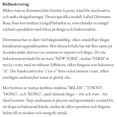
Bildbeskrivning:
Bilden visar en dörrmatta från Derriére la porte, känd för sina kreativa
och unika designlösningar. Denna specifika modell, kallad Dörrmatta
Resa, finns hos butiken LyxigaPlåtburkar.se, som erbjuder en mängd
exklusiva produkter med fokus på design och funktionalitet.
Dörrmattan har en djärv röd bakgrundsfärg, vilket omedelbart fångar
betraktarens uppmärksamhet. Mot denna livfulla bas står flera namn på
ikoniska städer skrivna i en variation av typsnitt och färger. De vita
bokstäverna används för att stava "NEW YORK", medan "PARIS" är
tryckt i svart, med ett stiliserat Eiffeltorn, vilket fungerar som bokstaven
"A". Det franska uttrycket "c’est ci" finns också inramat i svart, vilket
ytterligare understryker temat av global chic.
Mot bottnen av mattan återfinns städerna "MILAN", "TOKYO",
"HONG", och "KONG", med växlande färger – vitt och svart – för
ökad kontrast. Varje stadsnamn är placerat med genomtänkt avstånd för
att skapa en balanserad känsla, medan de olika typsnitten och färgerna
bidrar till en modern och energirik estetik.