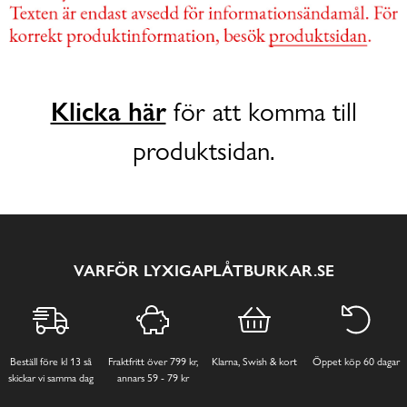
Klicka här
för att komma till
produktsidan.
VARFÖR LYXIGAPLÅTBURKAR.SE
Beställ före kl 13 så
Fraktfritt över 799 kr,
Klarna, Swish & kort
Öppet köp 60 dagar
skickar vi samma dag
annars 59 - 79 kr