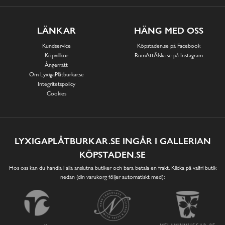
LÄNKAR
HÄNG MED OSS
Kundservice
Köpstaden.se på Facebook
Köpvillkor
RumAttÄlska.se på Instagram
Ångerrätt
Om LyxigaPlåtburkar.se
Integritetspolicy
Cookies
LYXIGAPLÅTBURKAR.SE INGÅR I GALLERIAN
KÖPSTADEN.SE
Hos oss kan du handla i alla anslutna butiker och bara betala en frakt. Klicka på valfri butik
nedan (din varukorg följer automatiskt med):