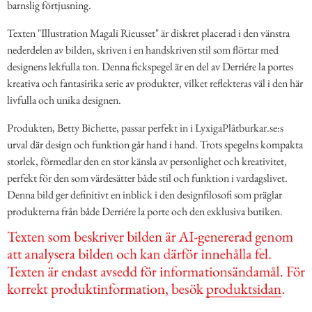
barnslig förtjusning.
Texten "Illustration Magali Rieusset" är diskret placerad i den vänstra
nederdelen av bilden, skriven i en handskriven stil som flörtar med
designens lekfulla ton. Denna fickspegel är en del av Derriére la portes
kreativa och fantasirika serie av produkter, vilket reflekteras väl i den här
livfulla och unika designen.
Produkten, Betty Bichette, passar perfekt in i LyxigaPlåtburkar.se:s
urval där design och funktion går hand i hand. Trots spegelns kompakta
storlek, förmedlar den en stor känsla av personlighet och kreativitet,
perfekt för den som värdesätter både stil och funktion i vardagslivet.
Denna bild ger definitivt en inblick i den designfilosofi som präglar
produkterna från både Derriére la porte och den exklusiva butiken.