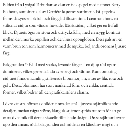
Bilden från LyxigaPlåtburkar.se visar en fickspegel med namnet Betty
Bichette, som är en del av Derriére la portes sortiment. På spegelns
framsida syns en lekfull och färgglad illustration. I centrum finns ett
stiliserat rådjur som vänder huvudet lätt åt sidan, vilket ger en livfull
blick. Djurets ögon är stora och uttrycksfulla, med en snygg kontrast
mellan den mörka pupillen och den ljusa ögongloben. Dess päls är i en
varm brun ton som harmonierar med de mjuka, böljande öronens ljusare
färg.
Bakgrunden är fylld med starka, levande färger – en djup röd nyans
dominerar, vilket ger en känsla av energi och värme. Runt omkring
rådjuret finns en samling stiliserade blommor, i nyanser av lila, rosa och
gult. Dessa blommor har stor, markerad form och enkla, centrala
former, vilket bidrar till den grafiska stilens charm.
I övre vänstra hörnet av bilden finns det små, ljusrosa stjärnliknande
detaljer, medan några större, klargula stjärnor sprids runtom för att ge
extra dynamik till denna visuellt tilltalande design. Dessa stjärnor bryter
upp den annars röda bakgrunden och adderar en känsla av magi och