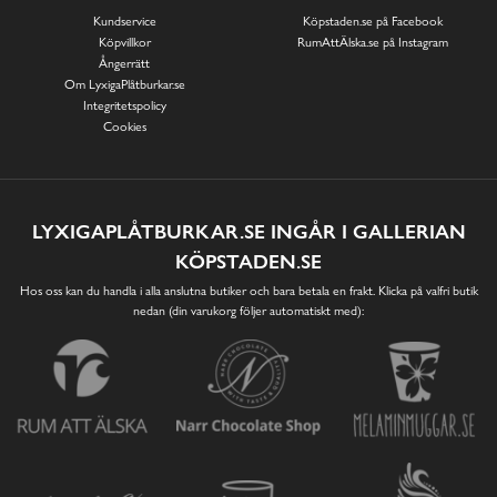
Kundservice
Köpstaden.se på Facebook
Köpvillkor
RumAttÄlska.se på Instagram
Ångerrätt
Om LyxigaPlåtburkar.se
Integritetspolicy
Cookies
LYXIGAPLÅTBURKAR.SE INGÅR I GALLERIAN
KÖPSTADEN.SE
Hos oss kan du handla i alla anslutna butiker och bara betala en frakt. Klicka på valfri butik
nedan (din varukorg följer automatiskt med):