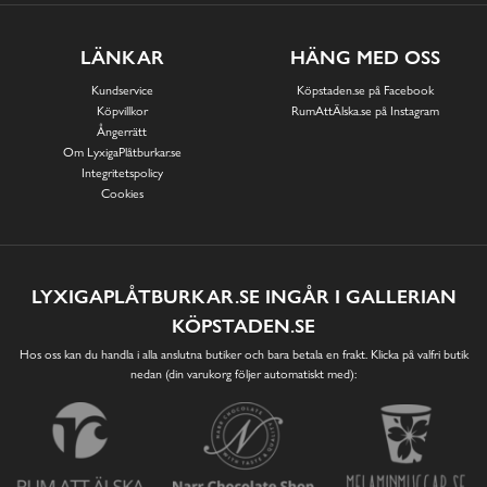
LÄNKAR
HÄNG MED OSS
Kundservice
Köpstaden.se på Facebook
Köpvillkor
RumAttÄlska.se på Instagram
Ångerrätt
Om LyxigaPlåtburkar.se
Integritetspolicy
Cookies
LYXIGAPLÅTBURKAR.SE INGÅR I GALLERIAN
KÖPSTADEN.SE
Hos oss kan du handla i alla anslutna butiker och bara betala en frakt. Klicka på valfri butik
nedan (din varukorg följer automatiskt med):