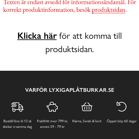
Klicka här
för att komma till
produktsidan.
VARFÖR LYXIGAPLÅTBURKAR.SE
Beställ före kl 13 så
Fraktfritt över 799 kr,
Klarna, Swish & kort
Öppet köp 60 dagar
skickar vi samma dag
annars 59 - 79 kr