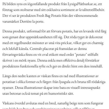
På bilden syns en iögonfallande produkt från LyxigaPlåtburkar.se, ett
företag som stoltserar med sitt exklusiva sortiment av kvalitetstillbehör.
Det vi ser är produkten Fresh Bag Potatis från det välrenommerade
varumärket Derrière la porte.
Denna produkt, utformad för att förvara potatis, har en levande röd färg
som genast drar uppmärksamheten till sig. Det röda tyget är dekorerat
med ett regelbundet mönster av små vita prickar, vilket ger en charmig
och lekfull känsla. Centralt placerat på framsidan av denna
förvaringsväska finns en vit oval etikett med ordet "potato" stilfullt
skrivet i en mörk nyans. Denna enkla men effektiva detalj förstärker
produktens funktionella syfte och ger en direkt hint om dess innehåll.
Längs den nedre kanten av väskan finns en rad med illustrationer av
potatisar i olika former och färger: från ljusgula och bruna till rödaktiga
nyanser. Dessa illustrationer skapar inte bara en visuell intressepunkt
utan betonar också temat på ett humoristiskt sätt.
Väskans överdel avslutas med en bred, naturlig beige rem som fungerar
som både handtag och upphängningsanordning, vilket tillför en